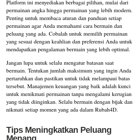
Platform ini menyediakan berbagai pilihan, mulai dari
permainan angka hingga permainan yang lebih modern.
Penting untuk membaca aturan dan panduan setiap
permainan agar Anda memahami cara bermain dan
peluang yang ada. Cobalah untuk memilih permainan
yang sesuai dengan keahlian dan preferensi Anda untuk
mendapatkan pengalaman bermain yang lebih optimal.
Jangan lupa untuk selalu mengatur batasan saat
bermain. Tentukan jumlah maksimum yang ingin Anda
pertaruhkan dan pastikan untuk tidak melampaui batas
tersebut. Manajemen keuangan yang baik adalah kunci
untuk menikmati permainan tanpa mengalami kerugian
yang tidak diinginkan. Selalu bermain dengan bijak dan
nikmati setiap momen yang ada dalam Rubah4D.
Tips Meningkatkan Peluang
Menang