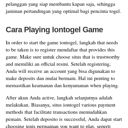
pelanggan yang siap membantu kapan saja, sehingga
jaminan pertandingan yang optimal bagi pencinta togel.
Cara Playing Iontogel Game
In order to start the game iontogel, langkah that needs
to be taken is to register mendaftar that provides this
game. Make sure untuk choose situs that is trustworthy
and memiliki an official resmi. Setelah registering,
Anda will receive an account yang bisa digunakan to
make deposits dan mulai bermain. Hal ini penting to
memastikan keamanan dan kenyamanan when playing.
After akun Anda active, langkah selanjutnya adalah
melakukan. Biasanya, situs iontogel various payment
methods that facilitate transactions memudahkan
pemain. Setelah deposito is successful, Anda dapat start
choosing jenis permainan you want to play, seperti