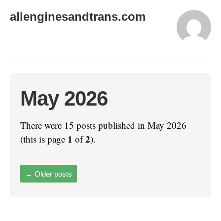
allenginesandtrans.com
May 2026
There were 15 posts published in May 2026
1
2
(this is page
of
).
←
Older posts