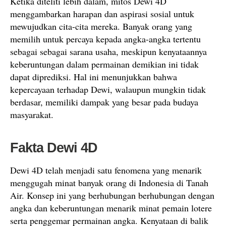
Ketika diteliti lebih dalam, mitos Dewi 4D
menggambarkan harapan dan aspirasi sosial untuk
mewujudkan cita-cita mereka. Banyak orang yang
memilih untuk percaya kepada angka-angka tertentu
sebagai sebagai sarana usaha, meskipun kenyataannya
keberuntungan dalam permainan demikian ini tidak
dapat diprediksi. Hal ini menunjukkan bahwa
kepercayaan terhadap Dewi, walaupun mungkin tidak
berdasar, memiliki dampak yang besar pada budaya
masyarakat.
Fakta Dewi 4D
Dewi 4D telah menjadi satu fenomena yang menarik
menggugah minat banyak orang di Indonesia di Tanah
Air. Konsep ini yang berhubungan berhubungan dengan
angka dan keberuntungan menarik minat pemain lotere
serta penggemar permainan angka. Kenyataan di balik