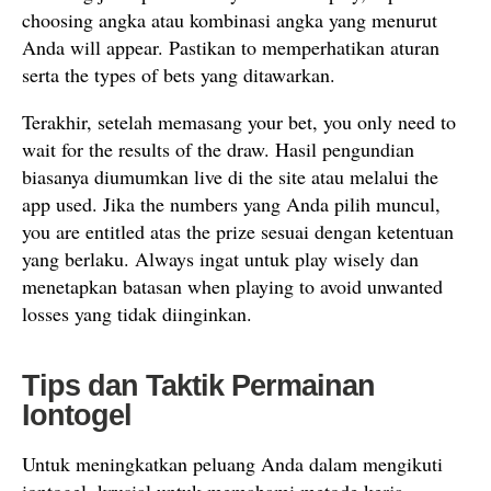
choosing angka atau kombinasi angka yang menurut
Anda will appear. Pastikan to memperhatikan aturan
serta the types of bets yang ditawarkan.
Terakhir, setelah memasang your bet, you only need to
wait for the results of the draw. Hasil pengundian
biasanya diumumkan live di the site atau melalui the
app used. Jika the numbers yang Anda pilih muncul,
you are entitled atas the prize sesuai dengan ketentuan
yang berlaku. Always ingat untuk play wisely dan
menetapkan batasan when playing to avoid unwanted
losses yang tidak diinginkan.
Tips dan Taktik Permainan
Iontogel
Untuk meningkatkan peluang Anda dalam mengikuti