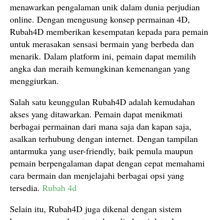
menawarkan pengalaman unik dalam dunia perjudian
online. Dengan mengusung konsep permainan 4D,
Rubah4D memberikan kesempatan kepada para pemain
untuk merasakan sensasi bermain yang berbeda dan
menarik. Dalam platform ini, pemain dapat memilih
angka dan meraih kemungkinan kemenangan yang
menggiurkan.
Salah satu keunggulan Rubah4D adalah kemudahan
akses yang ditawarkan. Pemain dapat menikmati
berbagai permainan dari mana saja dan kapan saja,
asalkan terhubung dengan internet. Dengan tampilan
antarmuka yang user-friendly, baik pemula maupun
pemain berpengalaman dapat dengan cepat memahami
cara bermain dan menjelajahi berbagai opsi yang
tersedia.
Rubah 4d
Selain itu, Rubah4D juga dikenal dengan sistem