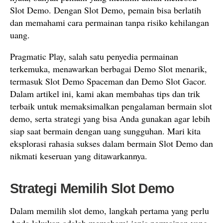
Slot Demo. Dengan Slot Demo, pemain bisa berlatih
dan memahami cara permainan tanpa risiko kehilangan
uang.
Pragmatic Play, salah satu penyedia permainan
terkemuka, menawarkan berbagai Demo Slot menarik,
termasuk Slot Demo Spaceman dan Demo Slot Gacor.
Dalam artikel ini, kami akan membahas tips dan trik
terbaik untuk memaksimalkan pengalaman bermain slot
demo, serta strategi yang bisa Anda gunakan agar lebih
siap saat bermain dengan uang sungguhan. Mari kita
eksplorasi rahasia sukses dalam bermain Slot Demo dan
nikmati keseruan yang ditawarkannya.
Strategi Memilih Slot Demo
Dalam memilih slot demo, langkah pertama yang perlu