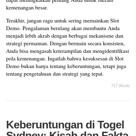
kemenangan besar.
Terakhir, jangan ragu untuk sering memainkan Slot
Demo. Pengalaman berulang akan membantu Anda
menjadi lebih akrab dengan berbagai mekanisme dan
strategi permainan. Dengan bermain secara konsisten,
Anda bisa mengasah keterampilan dan mengidentifikasi
pola kemenangan. Ingatlah bahwa kesuksesan di Slot
Demo bukan hanya tentang keberuntungan, tetapi juga
tentang pengetahuan dan strategi yang tepat.
717 Words
Keberuntungan di Togel
Sydney: Kisah dan Fakta