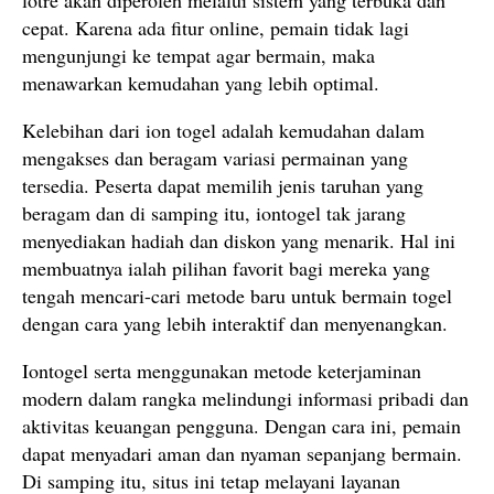
lotre akan diperoleh melalui sistem yang terbuka dan
cepat. Karena ada fitur online, pemain tidak lagi
mengunjungi ke tempat agar bermain, maka
menawarkan kemudahan yang lebih optimal.
Kelebihan dari ion togel adalah kemudahan dalam
mengakses dan beragam variasi permainan yang
tersedia. Peserta dapat memilih jenis taruhan yang
beragam dan di samping itu, iontogel tak jarang
menyediakan hadiah dan diskon yang menarik. Hal ini
membuatnya ialah pilihan favorit bagi mereka yang
tengah mencari-cari metode baru untuk bermain togel
dengan cara yang lebih interaktif dan menyenangkan.
Iontogel serta menggunakan metode keterjaminan
modern dalam rangka melindungi informasi pribadi dan
aktivitas keuangan pengguna. Dengan cara ini, pemain
dapat menyadari aman dan nyaman sepanjang bermain.
Di samping itu, situs ini tetap melayani layanan