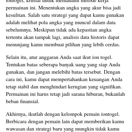
iontogel, krusial untuk memahami metode kerja
permainan ini. Menentukan angka yang akur bisa jadi
kesulitan. Salah satu strategi yang dapat kamu gunakan
adalah melihat pola angka yang muncul dalam data
sebelumnya. Meskipun tidak ada kepastian angka
tertentu akan tampak lagi, analisis data historis dapat
menunjang kamu membuat pilihan yang lebih cerdas.
Selain itu, atur anggaran Anda saat ikut ion togel.
Tentukan batas seberapa banyak uang yang siap Anda
gunakan, dan jangan melebihi batas tersebut. Dengan
cara ini, kamu dapat mempertahankan keuangan Anda
tetap stabil dan menghindari kerugian yang signifikan.
Permainan ini harus tetap jadi sarana hiburan, bukanlah
beban finansial.
Akhirnya, ikutlah dengan kelompok pemain iontogel.
Berbicara dengan pemain lain dapat memberikan kamu
wawasan dan strategi baru yang mungkin tidak kamu