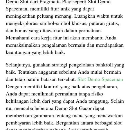
Demo Slot dari Pragmatic Play seperti Slot Demo
Spaceman, memiliki fitur unik yang dapat
meningkatkan peluang menang. Luangkan waktu untuk
mengeksplorasi simbol-simbol khusus, putaran gratis,
dan bonus yang ditawarkan dalam permainan.
Memahami cara kerja fitur ini akan membantu Anda
memaksimalkan pengalaman bermain dan mendapatkan
keuntungan yang lebih baik.
Selanjutnya, gunakan strategi pengelolaan bankroll yang
baik. Tentukan anggaran sebelum Anda mulai bermain
dan tetap patuhi batasan tersebut.
Slot Demo Spaceman
Dengan memiliki kontrol yang baik atas pengeluaran,
Anda dapat menikmati permainan tanpa risiko
kehilangan lebih dari yang dapat Anda tanggung. Selain
itu, mencoba beberapa Demo Slot Gacor dapat
memberikan gambaran tentang mana yang menawarkan
pembayaran lebih baik. Bergantian antara berbagai slot
dapat meningkatkan peluang Anda untuk meraih