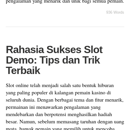
pengalaman yang menarik dan unik bagi semua pemain.
936 Words
Rahasia Sukses Slot
Demo: Tips dan Trik
Terbaik
Slot online telah menjadi salah satu bentuk hiburan
yang paling populer di kalangan pemain kasino di
seluruh dunia. Dengan berbagai tema dan fitur menarik,
permainan ini menawarkan pengalaman yang
mendebarkan dan berpotensi menghasilkan hadiah
besar. Namun, sebelum memasang taruhan dengan uang
nyata, banyak pemain yang memilih untuk mencoba