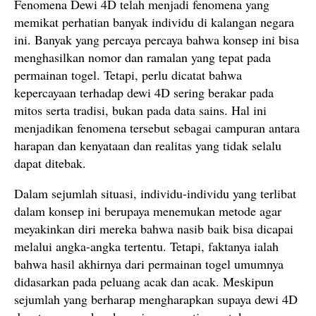
Fenomena Dewi 4D telah menjadi fenomena yang
memikat perhatian banyak individu di kalangan negara
ini. Banyak yang percaya percaya bahwa konsep ini bisa
menghasilkan nomor dan ramalan yang tepat pada
permainan togel. Tetapi, perlu dicatat bahwa
kepercayaan terhadap dewi 4D sering berakar pada
mitos serta tradisi, bukan pada data sains. Hal ini
menjadikan fenomena tersebut sebagai campuran antara
harapan dan kenyataan dan realitas yang tidak selalu
dapat ditebak.
Dalam sejumlah situasi, individu-individu yang terlibat
dalam konsep ini berupaya menemukan metode agar
meyakinkan diri mereka bahwa nasib baik bisa dicapai
melalui angka-angka tertentu. Tetapi, faktanya ialah
bahwa hasil akhirnya dari permainan togel umumnya
didasarkan pada peluang acak dan acak. Meskipun
sejumlah yang berharap mengharapkan supaya dewi 4D