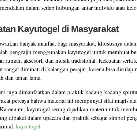
mendalam dalam setiap hubungan antar individu atau kel
tan Kayutogel di Masyarakat
warkan banyak manfaat bagi masyarakat, khususnya dala
mlah pengrajin menggunakan kayutogel untuk membuat berb
an rumah, aksesori, dan musik tradisional. Kekuatan serta
 sangat diminati di kalangan perajin, karena bisa disulap 
h dan tahan lama.
 ini juga dimanfaatkan dalam praktik kadang-kadang spirit
akat percaya bahwa material ini mempunyai sifat magis at
arena itu, kayutogel sering dijadikan materi untuk membua
yang dipakai dalam upacara dan praktik sebagai simbol pe
ritual.
kayu togel