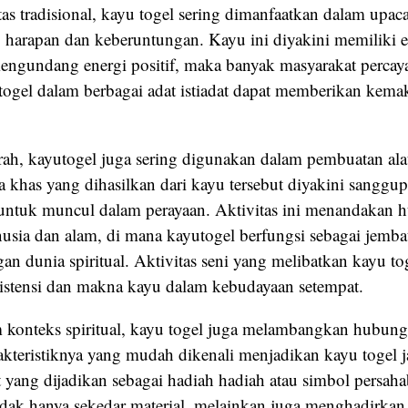
s tradisional, kayu togel sering dimanfaatkan dalam upac
 harapan dan keberuntungan. Kayu ini diyakini memiliki e
ngundang energi positif, maka banyak masyarakat perca
ogel dalam berbagai adat istiadat dapat memberikan kem
rah, kayutogel juga sering digunakan dalam pembuatan ala
ra khas yang dihasilkan dari kayu tersebut diyakini sangg
 untuk muncul dalam perayaan. Aktivitas ini menandakan
nusia dan alam, di mana kayutogel berfungsi sebagai jemb
gan dunia spiritual. Aktivitas seni yang melibatkan kayu to
stensi dan makna kayu dalam kebudayaan setempat.
 konteks spiritual, kayu togel juga melambangkan hubung
akteristiknya yang mudah dikenali menjadikan kayu togel 
 yang dijadikan sebagai hadiah hadiah atau simbol persah
 tidak hanya sekedar material, melainkan juga menghadirka