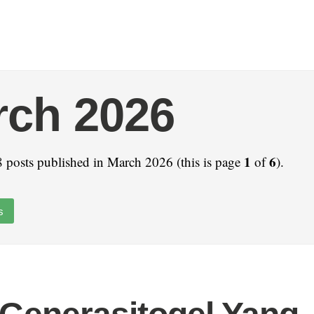
rch 2026
1
6
 posts published in March 2026 (this is page
of
).
s