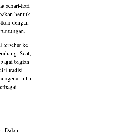
t sehari-hari
upakan bentuk
sikan dengan
eruntungan.
 tersebar ke
kembang. Saat,
sebagai bagian
isi-tradisi
mengenai nilai
erbagai
ia. Dalam