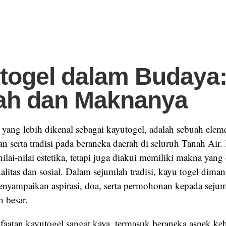
togel dalam Budaya
ah dan Maknanya
 yang lebih dikenal sebagai kayutogel, adalah sebuah elem
 serta tradisi pada beraneka daerah di seluruh Tanah Air.
ilai-nilai estetika, tetapi juga diakui memiliki makna yang
tualitas dan sosial. Dalam sejumlah tradisi, kayu togel dima
enyampaikan aspirasi, doa, serta permohonan kepada sejum
h besar.
faatan kayutogel sangat kaya, termasuk beraneka aspek ke