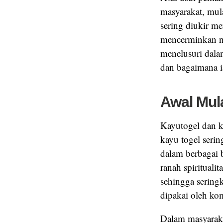
masyarakat, mula
sering diukir m
mencerminkan nil
menelusuri dala
dan bagaimana i
Awal Mul
Kayutogel dan ka
kayu togel serin
dalam berbagai 
ranah spiritualit
sehingga seringk
dipakai oleh kom
Dalam masyaraka