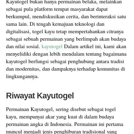
Kayutogel bukan hanya permainan belaka, melainkan
sebagai pula platform tempat masyarakat dapat
berkumpul, mendiskusikan cerita, dan berinteraksi satu
sama lain. Di tengah kemajuan teknologi dan
digitalisasi, togel kayu tetap mempertahankan citranya
sebagai sebuah permainan yang berlimpah akan budaya
dan nilai sosial.
kayutogel
Dalam artikel ini, kami akan
menyelidiki dengan lebih mendalam tentang bagaimana
kayutogel berfungsi sebagai penghubung antara tradisi
dan modernitas, dan dampaknya terhadap komunitas di
lingkungannya.
Riwayat Kayutogel
Permainan Kayutogel, sering disebut sebagai togel
kayu, mempunyai akar yang kuat di dalam budaya
permainan angka di Indonesia. Permainan ini pertama
muncul menjadi jenis penghiburan tradisional yang