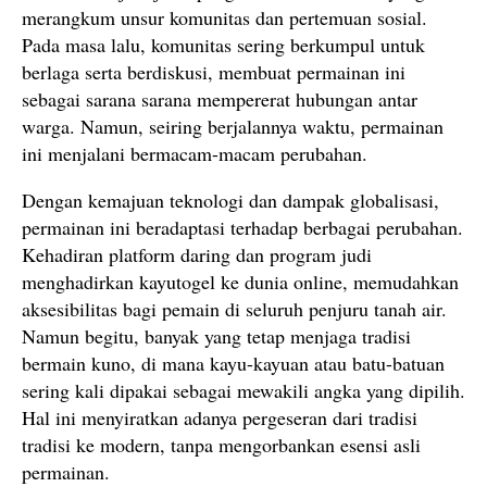
merangkum unsur komunitas dan pertemuan sosial.
Pada masa lalu, komunitas sering berkumpul untuk
berlaga serta berdiskusi, membuat permainan ini
sebagai sarana sarana mempererat hubungan antar
warga. Namun, seiring berjalannya waktu, permainan
ini menjalani bermacam-macam perubahan.
Dengan kemajuan teknologi dan dampak globalisasi,
permainan ini beradaptasi terhadap berbagai perubahan.
Kehadiran platform daring dan program judi
menghadirkan kayutogel ke dunia online, memudahkan
aksesibilitas bagi pemain di seluruh penjuru tanah air.
Namun begitu, banyak yang tetap menjaga tradisi
bermain kuno, di mana kayu-kayuan atau batu-batuan
sering kali dipakai sebagai mewakili angka yang dipilih.
Hal ini menyiratkan adanya pergeseran dari tradisi
tradisi ke modern, tanpa mengorbankan esensi asli
permainan.