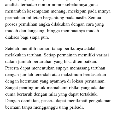
analisis terhadap nomor-nomor sebelumnya guna
menambah kesempatan menang, meskipun pada intinya
permainan ini tetap bergantung pada nasib. Semua
proses pemilihan angka dilakukan dengan cara yang
mudah dan langsung, hingga membuatnya mudah
diakses bagi siapa pun.
Setelah memilih nomor, tahap berikutnya adalah
melakukan taruhan. Setiap permainan memiliki variasi
dalam jumlah pertaruhan yang bisa ditempatkan.
Peserta dapat menentukan supaya memasang taruhan
dengan jumlah terendah atau maksimum berdasarkan
dengan ketentuan yang ayamnya di lokasi permainan.
Sangat penting untuk memahami risiko yang ada dan
cuma bertaruh dengan nilai yang dapat tertakluk.
Dengan demikian, peserta dapat menikmati pengalaman
bermain tanpa mengganggu uang pribadi.