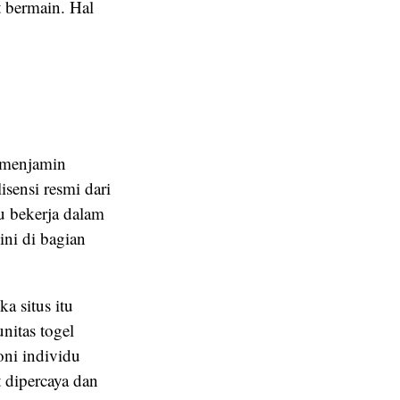
 bermain. Hal
 menjamin
isensi resmi dari
u bekerja dalam
ini di bagian
ka situs itu
nitas togel
oni individu
 dipercaya dan