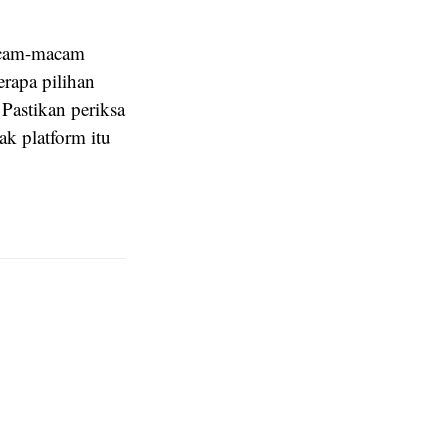
macam-macam
rapa pilihan
 Pastikan periksa
k platform itu