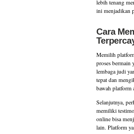
lebih tenang me
ini menjadikan p
Cara Mem
Terperca
Memilih platfor
proses bermain y
lembaga judi ya
tepat dan mengik
bawah platform a
Selanjutnya, perh
memiliki testim
online bisa men
lain. Platform y