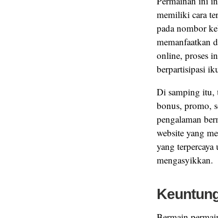
Permainan ini in
memiliki cara t
pada nombor keb
memanfaatkan dat
online, proses 
berpartisipasi i
Di samping itu, 
bonus, promo, s
pengalaman berm
website yang men
yang terpercaya
mengasyikkan.
Keuntung
Bermain permain