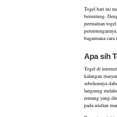
Togel hari ini 
beruntung. Deng
permainan togel
peruntungannya.
bagaimana cara
Apa sih T
Togel di intern
kalangan masyar
sebelumnya dahul
langsung melalu
rentang yang di
pada undian mau