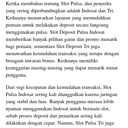
Ketika membahas tentang Slot Pulsa, dua penyedia
yang sering diperbandingkan adalah Indosat dan Tri.
Keduanya menawarkan layanan yang memudahkan
pemain untuk melakukan deposit secara langsung
menggunakan pulsa. Slot Deposit Pulsa Indosat
memberikan banyak pilihan game dan promo menarik
bagi pemain, sementara Slot Deposit Tri juga
menawarkan kemudahan transaksi yang serupa dengan
beragam tawaran bonus. Keduanya memiliki
keunggulan masing-masing yang dapat menarik minat
pengguna.
Dari segi kecepatan dan kemudahan transaksi, Slot
Pulsa Indosat sering kali diunggulkan karena jaringan
yang stabil dan luas. Banyak pengguna merasa lebih
nyaman menggunakan Indosat untuk bermain slot,
sebab proses deposit dan penarikan sering kali
dilakukan dengan cepat. Namun, Slot Pulsa Tri juga