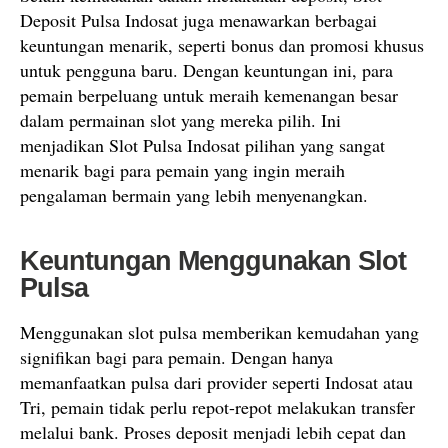
Deposit Pulsa Indosat juga menawarkan berbagai
keuntungan menarik, seperti bonus dan promosi khusus
untuk pengguna baru. Dengan keuntungan ini, para
pemain berpeluang untuk meraih kemenangan besar
dalam permainan slot yang mereka pilih. Ini
menjadikan Slot Pulsa Indosat pilihan yang sangat
menarik bagi para pemain yang ingin meraih
pengalaman bermain yang lebih menyenangkan.
Keuntungan Menggunakan Slot
Pulsa
Menggunakan slot pulsa memberikan kemudahan yang
signifikan bagi para pemain. Dengan hanya
memanfaatkan pulsa dari provider seperti Indosat atau
Tri, pemain tidak perlu repot-repot melakukan transfer
melalui bank. Proses deposit menjadi lebih cepat dan