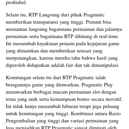
profitabel.
Selain itu, RTP Langsung dari pihak Pragmatic
memberikan transparansi yang tinggi. Pemain bisa
memantau langsung bagaimana permainan dan jalannya
permainan serta bagaimana RTP dihitung di real-time.
Ini menambah keyakinan pemain pada kejujuran game
yang dimainkan dan memberikan sensasi yang
menyenangkan, karena mereka tahu bahwa hasil yang
diperoleh didapatkan adalah fair dan tak dimanipulasi.
Keuntungan selain itu dari RTP Pragmatic ialah
beragamnya game yang ditawarkan. Pragmatic Play
menawarkan berbagai macam permainan slot dengan
tema yang unik serta kemampuan bonus secara inovatif.
Ini tidak hanya menambah hiburan tetapi juga peluang
untuk keuntungan yang tinggi. Kombinasi antara Rasio
Pengembalian yang tinggi dan variasi permainan yang
luas menjadikan RTP Pragmatic sangat diminati oleh