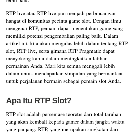
lebih baik.
RTP live atau RTP live pun menjadi perbincangan
hangat di komunitas pecinta game slot. Dengan ilmu
mengenai RTP, pemain dapat menentukan game yang
memiliki potensi pengembalian paling baik. Dalam
artikel ini, kita akan mengulas lebih dalam tentang RTP
slot, RTP live, serta gimana RTP Pragmatic dapat
menyokong kamu dalam meningkatkan latihan
permainan Anda. Mari kita semua menggali lebih
dalam untuk mendapatkan simpulan yang bermanfaat
untuk perjalanan bermain sebagai pemain slot Anda.
Apa Itu RTP Slot?
RTP slot adalah persentase teoretis dari total taruhan
yang akan kembali kepada gamer dalam jangka waktu
yang panjang. RTP, yang merupakan singkatan dari