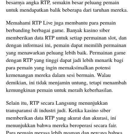
besarnya angka RTP, semakin besar peluang pemain
untuk mendapatkan balik beberapa dari taruhan mereka.
Memahami RTP Live juga membantu para pemain
berbanding berbagai game. Banyak kasino siber
memberikan data RTP untuk setiap permainan slot, dan
dengan informasi ini, pemain dapat memilih permainan
yang menawarkan peluang lebih baik. Permainan game
dengan RTP yang tinggi dapat jadi lebih menarik bagi
para pemain yang ingin memaksimalkan potensi
kemenangan mereka dalam sesi bermain. Walau
demikian, ini tidak menjamin untung, tetapi menambah
kemungkinan pemain untuk meraih keberhasilan.
Selain itu, RTP secara Langsung menunjukkan
transparansi di industri judi. Ketika kasino siber
memberikan data RTP yang akurat dan akurasi, ini
menunjukkan bahwa mereka beroperasi secara fair.
Para pemain merasa lebih nyaman dan percaya bahwa