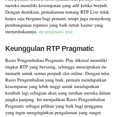
mereka memiliki kesempatan yang adil ketika berjudi.
Dengan demikian, pemahaman tentang RTP Live tidak
hanya saja berguna bagi pemain, tetapi juga menyokong
pembangunan reputasi yang baik untuk kasino yang
menyediakannya.
rtp pragmatic play
Keunggulan RTP Pragmatic
Rasio Pengembalian Pragmatic Play dikenal memiliki
tingkat RTP yang bersaing, sehingga menciptakan itu
menarik untuk semua penjudi slot online. Dengan nilai
Rasio Pengembalian yang baik, pemain mendapatkan
kesempatan yang lebih tinggi untuk mendapatkan
kembali lagi sebagian akan uang taruhan mereka dalam
jangka panjang. Ini menjadikan Rasio Pengembalian
Pragmatic sebagai pilihan yang baik bagi pengguna
yang ingin menginginkan pengalaman yang sangat