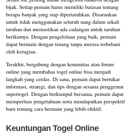
bijak. Setiap pemain harus memiliki batasan tentang
berapa banyak yang siap dipertaruhkan. Disarankan
untuk tidak menggunakan seluruh uang dalam sekali
taruhan dan memastikan ada cadangan untuk taruhan
berikutnya. Dengan pengelolaan yang baik, pemain
dapat bermain dengan tenang tanpa merasa terbebani
oleh kerugian.
Terakhir, bergabung dengan komunitas atau forum
online yang membahas togel online bisa menjadi
langkah yang cerdas. Di sana, pemain dapat bertukar
informasi, strategi, dan tips dengan sesama penggemar
supertogel. Dengan berkumpul bersama, pemain dapat
memperluas pengetahuan serta mendapatkan perspektif
baru tentang cara bermain yang lebih efektif.
Keuntungan Togel Online