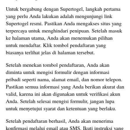
Untuk bergabung dengan Supertogel, langkah pertama
yang perlu Anda lakukan adalah mengunjungi link
Supertogel resmi. Pastikan Anda mengakses situs yang
terpercaya untuk menghindari penipuan. Setelah masuk
ke halaman utama, Anda akan menemukan pilihan
untuk mendaftar. Klik tombol pendaftaran yang
biasanya terlihat jelas di halaman tersebut.
Setelah menekan tombol pendaftaran, Anda akan
diminta untuk mengisi formulir dengan informasi
pribadi seperti nama, alamat email, dan nomor telepon.
Pastikan semua informasi yang Anda berikan akurat dan
valid, karena ini akan digunakan untuk verifikasi akun
Anda. Setelah selesai mengisi formulir, jangan lupa
untuk menyetujui syarat dan ketentuan yang berlaku.
Setelah pendaftaran berhasil, Anda akan menerima
konfirmasi melalui email atau SMS. Ikuti instruksi yang