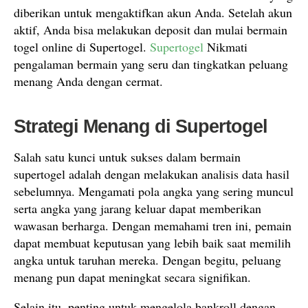
diberikan untuk mengaktifkan akun Anda. Setelah akun
aktif, Anda bisa melakukan deposit dan mulai bermain
togel online di Supertogel.
Supertogel
Nikmati
pengalaman bermain yang seru dan tingkatkan peluang
menang Anda dengan cermat.
Strategi Menang di Supertogel
Salah satu kunci untuk sukses dalam bermain
supertogel adalah dengan melakukan analisis data hasil
sebelumnya. Mengamati pola angka yang sering muncul
serta angka yang jarang keluar dapat memberikan
wawasan berharga. Dengan memahami tren ini, pemain
dapat membuat keputusan yang lebih baik saat memilih
angka untuk taruhan mereka. Dengan begitu, peluang
menang pun dapat meningkat secara signifikan.
Selain itu, penting untuk mengelola bankroll dengan