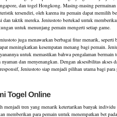
ingapore, dan togel Hongkong. Masing-masing permainan 
teristik tersendiri, oleh karena itu pemain dapat memilih b
si dan taktik mereka. Jeniustoto bertekad untuk memberika
kungan untuk menunjang pemain mengerti setiap game.
eniustoto juga menawarkan berbagai fitur menarik, seperti
apat meningkatkan kesempatan menang bagi pemain. Jeniu
ayanannya untuk memastikan bahwa pengalaman bermain to
 nyaman dan menyenangkan. Dengan aksesibilitas akses d
esponsif, Jeniustoto siap menjadi pilihan utama bagi para 
 Togel Online
lah menjadi tren yang menarik ketertarikan banyak individ
an memberikan para pemain untuk menempatkan bet pada