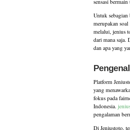
sensasi bermain 
Untuk sebagian 
merupakan soal 
melalui, jenius
dari mana saja. 
dan apa yang ya
Pengenal
Platform Jeniust
yang menawarkan
fokus pada fairn
Indonesia.
jeniu
pengalaman berm
Di Jeniustoto, te