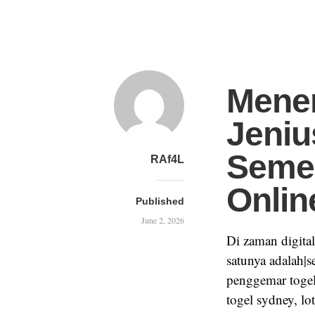
Mene
Jeniu
Semes
RAf4L
Onlin
Published
June 2, 2026
Di zaman digital
satunya adalah|s
penggemar togel 
togel sydney, l