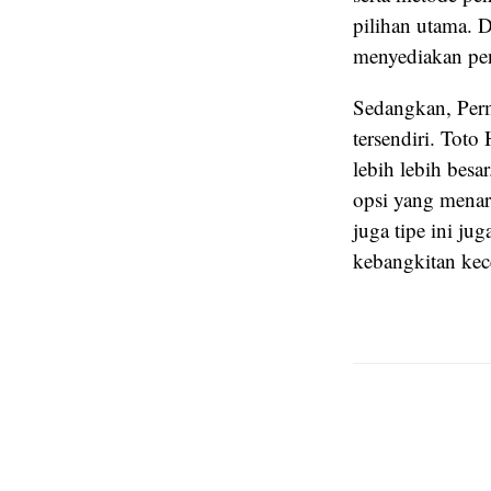
pilihan utama. D
menyediakan pen
Sedangkan, Per
tersendiri. Tot
lebih lebih besa
opsi yang menar
juga tipe ini ju
kebangkitan kec