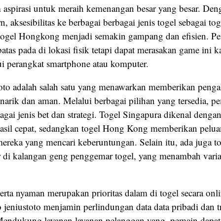
m aspirasi untuk meraih kemenangan besar yang besar. De
, aksesibilitas ke berbagai berbagai jenis togel sebagai to
togel Hongkong menjadi semakin gampang dan efisien. P
rbatas pada di lokasi fisik tetapi dapat merasakan game ini k
ui perangkat smartphone atau komputer.
toto adalah salah satu yang menawarkan memberikan penga
narik dan aman. Melalui berbagai pilihan yang tersedia, p
agai jenis bet dan strategi. Togel Singapura dikenal dengan
hasil cepat, sedangkan togel Hong Kong memberikan pelu
ereka yang mencari keberuntungan. Selain itu, ada juga 
 di kalangan geng penggemar togel, yang menambah varia
rta nyaman merupakan prioritas dalam di togel secara onli
to jeniustoto menjamin perlindungan data data pribadi dan 
Mendukung layanan layanan pelanggan yang, pemain dapat