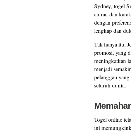
Sydney, togel S
aturan dan karak
dengan preferen
lengkap dan du
Tak hanya itu, J
promosi, yang d
meningkatkan l
menjadi semakin
pelanggan yang r
seluruh dunia.
Memahami
Togel online te
ini memungkink