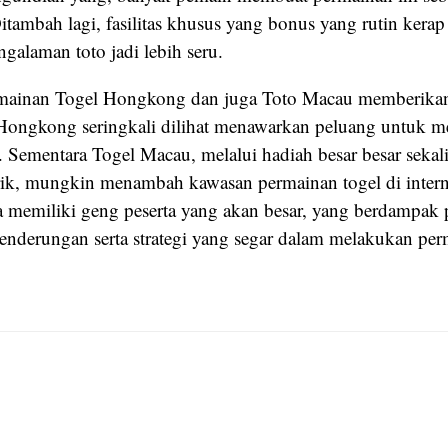
itambah lagi, fasilitas khusus yang bonus yang rutin kerap
galaman toto jadi lebih seru.
mainan Togel Hongkong dan juga Toto Macau memberika
o Hongkong seringkali dilihat menawarkan peluang untuk 
r. Sementara Togel Macau, melalui hadiah besar besar sekali 
ik, mungkin menambah kawasan permainan togel di inter
ga memiliki geng peserta yang akan besar, yang berdampak
enderungan serta strategi yang segar dalam melakukan per