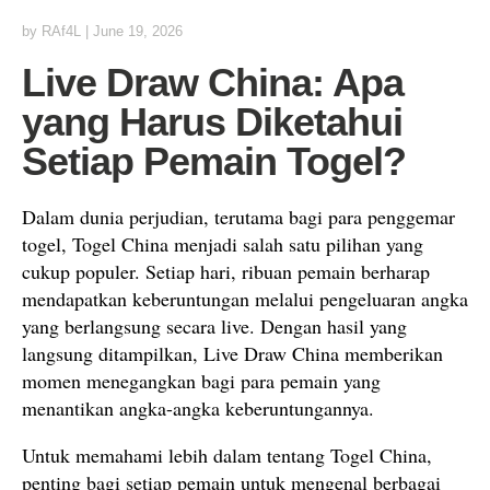
by
RAf4L
|
June 19, 2026
Live Draw China: Apa
yang Harus Diketahui
Setiap Pemain Togel?
Dalam dunia perjudian, terutama bagi para penggemar
togel, Togel China menjadi salah satu pilihan yang
cukup populer. Setiap hari, ribuan pemain berharap
mendapatkan keberuntungan melalui pengeluaran angka
yang berlangsung secara live. Dengan hasil yang
langsung ditampilkan, Live Draw China memberikan
momen menegangkan bagi para pemain yang
menantikan angka-angka keberuntungannya.
Untuk memahami lebih dalam tentang Togel China,
penting bagi setiap pemain untuk mengenal berbagai