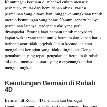
Keuntungan bermain di rubah4d cukup menarik
perhatian, mulai dari kemudahan akses, variasi
permainan yang ditawarkan, hingga kemungkinan untuk
meraih keuntungan yang besar. Namun, seperti halnya
permainan lainnya, terdapat risiko yang perlu
diwaspadai. Penting bagi pemain untuk menyadari
kapan waktu yang tepat untuk bermain dan kapan harus
berhenti agar tidak terjebak dalam kecanduan atau
mengalami kerugian yang tidak diinginkan. Dengan
pemahaman yang tepat, pengalaman bermain di rubah
4d dapat menjadi sesuatu yang menyenangkan dan
menguntungkan.
Keuntungan Bermain di Rubah
4D
Bermain di Rubah 4D menawarkan berbagai
keuntungan yang menarik bagi para pemain. Pertama,