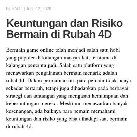
by
RAf4L
|
June 12, 2026
Keuntungan dan Risiko
Bermain di Rubah 4D
Bermain game online telah menjadi salah satu hobi
yang populer di kalangan masyarakat, terutama di
kalangan pencinta judi. Salah satu platform yang
menawarkan pengalaman bermain menarik adalah
rubah4d. Dalam permainan ini, para pemain tidak hanya
sekadar bertaruh, tetapi juga dihadapkan pada berbagai
strategi dan tantangan yang mengasah kemampuan dan
keberuntungan mereka. Meskipun menawarkan banyak
kesenangan, ada baiknya para pemain memahami
keuntungan dan risiko yang bisa dihadapi saat bermain
di rubah 4d.