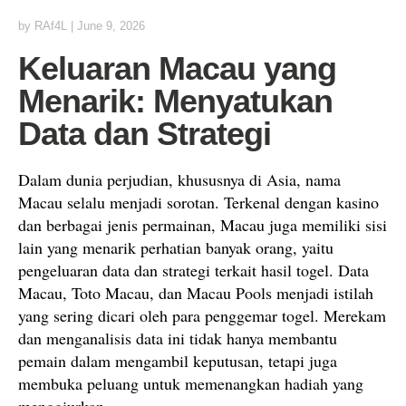
by
RAf4L
|
June 9, 2026
Keluaran Macau yang
Menarik: Menyatukan
Data dan Strategi
Dalam dunia perjudian, khususnya di Asia, nama
Macau selalu menjadi sorotan. Terkenal dengan kasino
dan berbagai jenis permainan, Macau juga memiliki sisi
lain yang menarik perhatian banyak orang, yaitu
pengeluaran data dan strategi terkait hasil togel. Data
Macau, Toto Macau, dan Macau Pools menjadi istilah
yang sering dicari oleh para penggemar togel. Merekam
dan menganalisis data ini tidak hanya membantu
pemain dalam mengambil keputusan, tetapi juga
membuka peluang untuk memenangkan hadiah yang