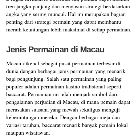
tren jangka panjang dan menyusun strategi berdasarkan
angka yang sering muncul. Hal ini merupakan bagian
penting dari strategi bermain yang dapat membantu
meraih keuntungan lebih maksimal di setiap permainan.
Jenis Permainan di Macau
Macau dikenal sebagai pusat permainan terbesar di
dunia dengan berbagai jenis permainan yang menarik
bagi pengunjung. Salah satu permainan yang paling
populer adalah permainan kasino tradisional seperti
baccarat. Permainan ini telah menjadi simbol dari
pengalaman perjudian di Macau, di mana pemain dapat
merasakan suasana yang mewah sekaligus menguji
keberuntungan mereka. Dengan berbagai meja dan
variasi taruhan, baccarat menarik banyak pemain lokal
maupun wisatawan.