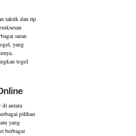
 taktik dan tip
kesuksesan
rbagai saran
ogel, yang
innya.
angkan togel
Online
 di antara
erbagai pilihan
satu yang
ri berbagai