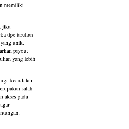
in memiliki
 jika
a tipe taruhan
 yang unik.
arkan payout
ruhan yang lebih
juga keandalan
merupakan salah
n akses pada
 agar
untungan.