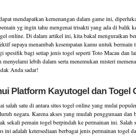
apat mendapatkan kemenangan dalam game ini, diperlukan
emain yg ingin tahu mengenai trisakti yang ada di balik 
el online. Di dalam artikel ini, kita bakal menguraikan be
 efektif supaya menambah kesempatan kamu untuk bermain t
i spesifik bagi setiap jenis togel seperti Toto Macau dan la
m menyelami lebih dalam serta menemukan misteri memen
dak Anda sadar!
ui Platform Kayutogel dan Togel 
i salah satu di antara situs togel online yang mulai populer
luruh negara. Karena akses yang mudah penggunaan dan b
ak sekali pemain togel berpindah ke permainan ini. Salah 
tus ini adalah ketersediaan berbagai jenis permainan togel da