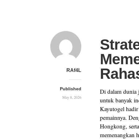
Strat
Memen
Rahas
RAf4L
Published
Di dalam dunia j
May 8, 2026
untuk banyak ind
Kayutogel hadir
pemainnya. Deng
Hongkong, serta
memenangkan had