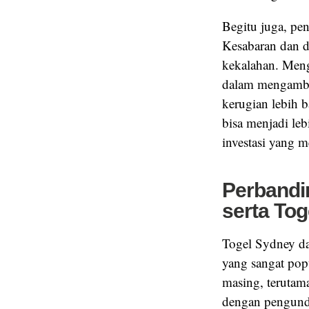
Begitu juga, pe
Kesabaran dan d
kekalahan. Meng
dalam mengambi
kerugian lebih 
bisa menjadi le
investasi yang 
Perbandi
serta To
Togel Sydney da
yang sangat pop
masing, terutam
dengan pengund