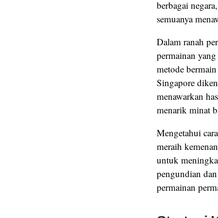
berbagai negara,
semuanya menaw
Dalam ranah perm
permainan yang 
metode bermain 
Singapore diken
menawarkan hasil
menarik minat b
Mengetahui cara
meraih kemenang
untuk meningkat
pengundian dan 
permainan permai