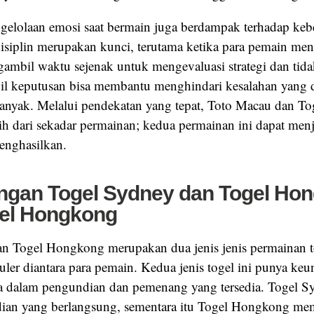
ngelolaan emosi saat bermain juga berdampak terhadap kebe
isiplin merupakan kunci, terutama ketika para pemain me
ambil waktu sejenak untuk mengevaluasi strategi dan tida
l keputusan bisa membantu menghindari kesalahan yang
banyak. Melalui pendekatan yang tepat, Toto Macau dan To
bih dari sekadar permainan; kedua permainan ini dapat men
menghasilkan.
ngan Togel Sydney dan Togel Ho
gel Hongkong
n Togel Hongkong merupakan dua jenis jenis permainan t
uler diantara para pemain. Kedua jenis togel ini punya ke
a dalam pengundian dan pemenang yang tersedia. Togel Sy
ian yang berlangsung, sementara itu Togel Hongkong mem