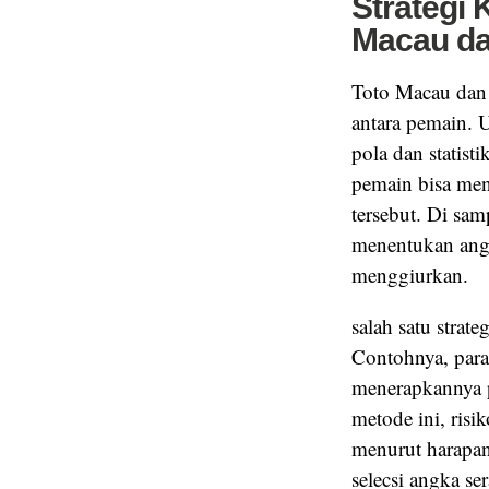
Strategi
Macau da
Toto Macau dan 
antara pemain.
pola dan statist
pemain bisa me
tersebut. Di sa
menentukan angk
menggiurkan.
salah satu strat
Contohnya, para
menerapkannya p
metode ini, risik
menurut harapan
selecsi angka 