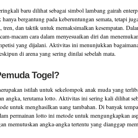
eringkali baru dilihat sebagai simbol lambang gairah enter
k hanya bergantung pada keberuntungan semata, tetapi ju
, tren, dan taktik untuk memaksimalkan kesempatan. Dalam
acam-macam cara dalam menyesuaikan diri dan menemuka
petisi yang dijalani. Aktivitas ini menunjukkan bagaimana
kipun di arena yang sering dinilai sebelah mata.
Pemuda Togel?
rupakan istilah untuk sekelompok anak muda yang terlib
an angka, terutama lotto. Aktivitas ini sering kali dilihat s
ode untuk menghasilkan uang tambahan. Di banyak tempa
am permainan lotto ini metode untuk mengungkapkan aspir
ngan memutuskan angka-angka tertentu yang dianggap me