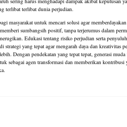
ruh sering harus menghadapi dampak akibat keputusan y
 terlibat terlibat dunia perjudian.
bagi masyarakat untuk mencari solusi agar memberdayakan
t memberi sumbangsih positif, tanpa terjerumus dalam per
 merugikan. Edukasi tentang risiko perjudian serta penyu
di strategi yang tepat agar mengarah daya dan kreativitas 
 lebih. Dengan pendekatan yang tepat tepat, generasi muda 
tuk sebagai agen transformasi dan memberikan kontribusi 
ka.