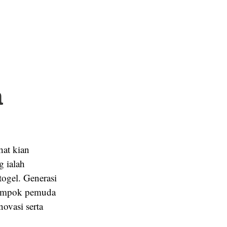
a
hat kian
g ialah
togel. Generasi
elompok pemuda
novasi serta