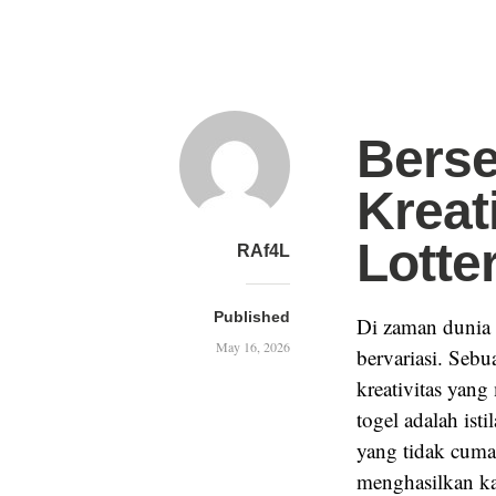
Berse
Kreat
Lotte
RAf4L
Published
Di zaman dunia 
May 16, 2026
bervariasi. Seb
kreativitas yang
togel adalah is
yang tidak cuma 
menghasilkan ka