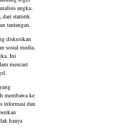
analisis angka.
ari statistik
an tantangan.
ng diskusikan
n sosial media,
ka. Ini
alam mencari
el.
 yang
lah membawa ke
 informasi dan
berikan
idak hanya