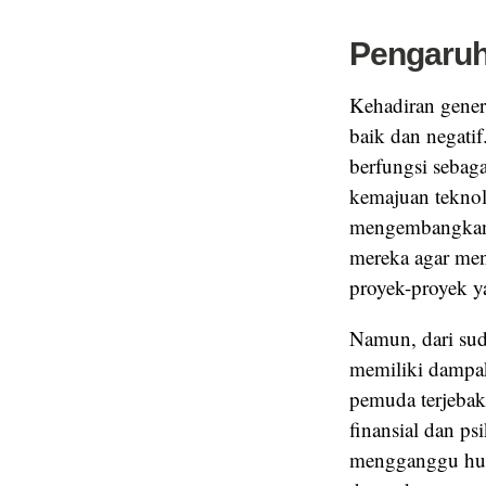
Pengaruh
Kehadiran gener
baik dan negatif
berfungsi sebaga
kemajuan teknol
mengembangkan s
mereka agar men
proyek-proyek y
Namun, dari sud
memiliki dampak
pemuda terjebak
finansial dan ps
mengganggu hubu