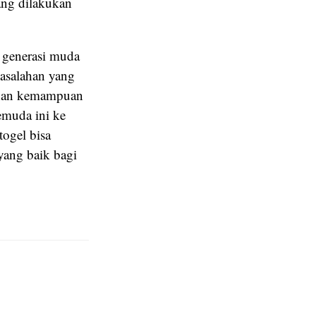
ang dilakukan
 generasi muda
masalahan yang
luhan kemampuan
pemuda ini ke
togel bisa
yang baik bagi