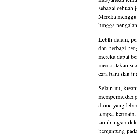
sebagai sebuah j
Mereka mengguna
hingga pengalam
Lebih dalam, pe
dan berbagi pen
mereka dapat be
menciptakan sua
cara baru dan i
Selain itu, krea
mempermudah pe
dunia yang leb
tempat bermain.
sumbangsih dala
bergantung pada