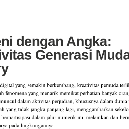
ni dengan Angka:
ivitas Generasi Mud
ry
digital yang semakin berkembang, kreativitas pemuda terli
uah fenomena yang menarik memikat perhatian banyak oran
 muncul dalam aktivitas perjudian, khususnya dalam dunia 
tilah yang tidak jangka panjang lagi, menggambarkan sek
berpartisipasi dalam jalur numerik ini, melainkan dan beri
rya pada lingkungannya.