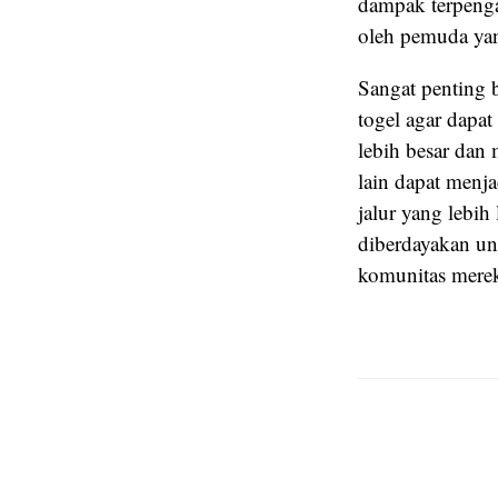
dampak terpenga
oleh pemuda yang
Sangat penting 
togel agar dapa
lebih besar dan
lain dapat menja
jalur yang lebih
diberdayakan un
komunitas mere