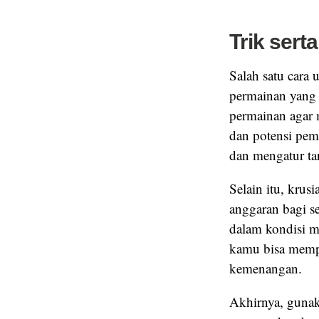
Trik sert
Salah satu car
permainan yang
permainan agar 
dan potensi pem
dan mengatur tar
Selain itu, krus
anggaran bagi se
dalam kondisi m
kamu bisa memp
kemenangan.
Akhirnya, gunak