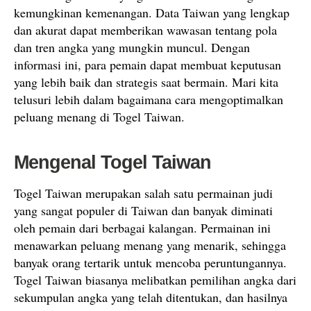
kemungkinan kemenangan. Data Taiwan yang lengkap
dan akurat dapat memberikan wawasan tentang pola
dan tren angka yang mungkin muncul. Dengan
informasi ini, para pemain dapat membuat keputusan
yang lebih baik dan strategis saat bermain. Mari kita
telusuri lebih dalam bagaimana cara mengoptimalkan
peluang menang di Togel Taiwan.
Mengenal Togel Taiwan
Togel Taiwan merupakan salah satu permainan judi
yang sangat populer di Taiwan dan banyak diminati
oleh pemain dari berbagai kalangan. Permainan ini
menawarkan peluang menang yang menarik, sehingga
banyak orang tertarik untuk mencoba peruntungannya.
Togel Taiwan biasanya melibatkan pemilihan angka dari
sekumpulan angka yang telah ditentukan, dan hasilnya