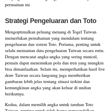
permainan ini.
Strategi Pengeluaran dan Toto
Mengoptimalkan peluang menang di Togel Taiwan
memerlukan pemahaman yang mendalam tentang
pengeluaran dan sistem Toto. Pertama, penting untuk
selalu memantau data pengeluaran Taiwan secara rutin.
Dengan mencatat angka-angka yang sering muncul,
pemain dapat menemukan pola dan tren yang mungkin
bisa dimanfaatkan. Selain itu, memperhatikan hasil live
draw Taiwan secara langsung juga memberikan
gambaran lebih jelas tentang situasi terkini dan
kemungkinan angka yang akan keluar di undian
berikutnya.
Kedua, dalam memilih angka untuk taruhan Toto
Taiwan, penting untuk tidak hanya mengandalkan