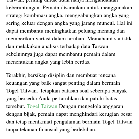
keberuntungan. Pemain disarankan untuk menggunakan
strategi kombinasi angka, menggabungkan angka yang
sering keluar dengan angka yang jarang muncul. Hal ini
dapat membantu meningkatkan peluang menang dan
memberikan variasi dalam taruhan. Memahami statistik
dan melakukan analisis terhadap data Taiwan
sebelumnya juga dapat membantu pemain dalam
menentukan angka yang lebih cerdas.
Terakhir, bersikap disiplin dan membuat rencana
keuangan yang baik sangat penting dalam bermain
Togel Taiwan. Tetapkan batasan soal seberapa banyak
yang bersedia Anda pertaruhkan dan patuhi batas
tersebut.
Togel Taiwan
Dengan mengelola anggaran
dengan bijak, pemain dapat menghindari kerugian besar
dan tetap menikmati pengalaman bermain Togel Taiwan
tanpa tekanan finansial yang berlebihan.