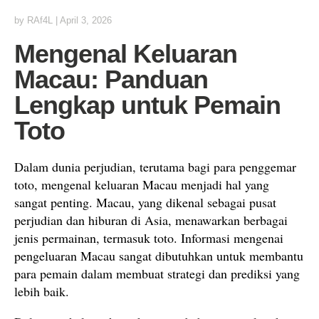
by
RAf4L
|
April 3, 2026
Mengenal Keluaran
Macau: Panduan
Lengkap untuk Pemain
Toto
Dalam dunia perjudian, terutama bagi para penggemar
toto, mengenal keluaran Macau menjadi hal yang
sangat penting. Macau, yang dikenal sebagai pusat
perjudian dan hiburan di Asia, menawarkan berbagai
jenis permainan, termasuk toto. Informasi mengenai
pengeluaran Macau sangat dibutuhkan untuk membantu
para pemain dalam membuat strategi dan prediksi yang
lebih baik.