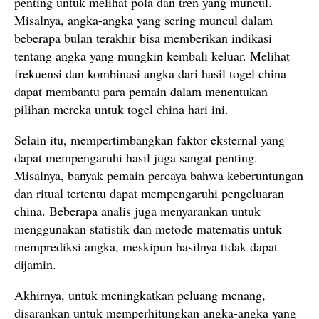
penting untuk melihat pola dan tren yang muncul.
Misalnya, angka-angka yang sering muncul dalam
beberapa bulan terakhir bisa memberikan indikasi
tentang angka yang mungkin kembali keluar. Melihat
frekuensi dan kombinasi angka dari hasil togel china
dapat membantu para pemain dalam menentukan
pilihan mereka untuk togel china hari ini.
Selain itu, mempertimbangkan faktor eksternal yang
dapat mempengaruhi hasil juga sangat penting.
Misalnya, banyak pemain percaya bahwa keberuntungan
dan ritual tertentu dapat mempengaruhi pengeluaran
china. Beberapa analis juga menyarankan untuk
menggunakan statistik dan metode matematis untuk
memprediksi angka, meskipun hasilnya tidak dapat
dijamin.
Akhirnya, untuk meningkatkan peluang menang,
disarankan untuk memperhitungkan angka-angka yang