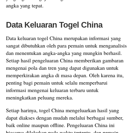
angka yang tepat.
Data Keluaran Togel China
Data keluaran togel China merupakan informasi yang
sangat dibutuhkan oleh para pemain untuk menganalisis
dan menentukan angka-angka yang mungkin berhasil.
Setiap hasil pengeluaran China memberikan gambaran
mengenai pola dan tren yang dapat digunakan untuk
memperkirakan angka di masa depan. Oleh karena itu,
penting bagi pemain untuk selalu memperbarui
informasi mengenai keluaran terbaru untuk
meningkatkan peluang mereka.
Setiap harinya, togel China mengeluarkan hasil yang
dapat diakses dengan mudah melalui berbagai sumber,
baik online maupun offline. Pengeluaran China ini
biasanya dilakukan pada waktu tertentu, dan pemain