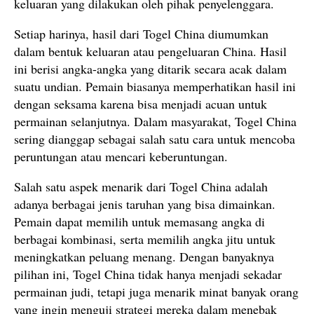
keluaran yang dilakukan oleh pihak penyelenggara.
Setiap harinya, hasil dari Togel China diumumkan
dalam bentuk keluaran atau pengeluaran China. Hasil
ini berisi angka-angka yang ditarik secara acak dalam
suatu undian. Pemain biasanya memperhatikan hasil ini
dengan seksama karena bisa menjadi acuan untuk
permainan selanjutnya. Dalam masyarakat, Togel China
sering dianggap sebagai salah satu cara untuk mencoba
peruntungan atau mencari keberuntungan.
Salah satu aspek menarik dari Togel China adalah
adanya berbagai jenis taruhan yang bisa dimainkan.
Pemain dapat memilih untuk memasang angka di
berbagai kombinasi, serta memilih angka jitu untuk
meningkatkan peluang menang. Dengan banyaknya
pilihan ini, Togel China tidak hanya menjadi sekadar
permainan judi, tetapi juga menarik minat banyak orang
yang ingin menguji strategi mereka dalam menebak