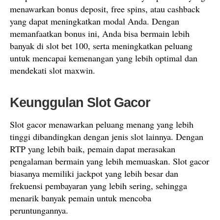
menawarkan bonus deposit, free spins, atau cashback
yang dapat meningkatkan modal Anda. Dengan
memanfaatkan bonus ini, Anda bisa bermain lebih
banyak di slot bet 100, serta meningkatkan peluang
untuk mencapai kemenangan yang lebih optimal dan
mendekati slot maxwin.
Keunggulan Slot Gacor
Slot gacor menawarkan peluang menang yang lebih
tinggi dibandingkan dengan jenis slot lainnya. Dengan
RTP yang lebih baik, pemain dapat merasakan
pengalaman bermain yang lebih memuaskan. Slot gacor
biasanya memiliki jackpot yang lebih besar dan
frekuensi pembayaran yang lebih sering, sehingga
menarik banyak pemain untuk mencoba
peruntungannya.