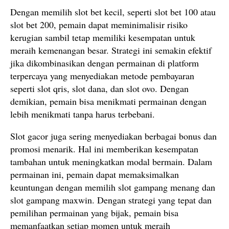
Dengan memilih slot bet kecil, seperti slot bet 100 atau
slot bet 200, pemain dapat meminimalisir risiko
kerugian sambil tetap memiliki kesempatan untuk
meraih kemenangan besar. Strategi ini semakin efektif
jika dikombinasikan dengan permainan di platform
terpercaya yang menyediakan metode pembayaran
seperti slot qris, slot dana, dan slot ovo. Dengan
demikian, pemain bisa menikmati permainan dengan
lebih menikmati tanpa harus terbebani.
Slot gacor juga sering menyediakan berbagai bonus dan
promosi menarik. Hal ini memberikan kesempatan
tambahan untuk meningkatkan modal bermain. Dalam
permainan ini, pemain dapat memaksimalkan
keuntungan dengan memilih slot gampang menang dan
slot gampang maxwin. Dengan strategi yang tepat dan
pemilihan permainan yang bijak, pemain bisa
memanfaatkan setiap momen untuk meraih