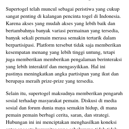
Supertogel telah muncul sebagai peristiwa yang cukup
sangat penting di kalangan pencinta togel di Indonesia.
Karena akses yang mudah akses yang lebih baik dan
bertambahnya banyak variasi permainan yang tersedia,
banyak sekali pemain merasa semakin tertarik dalam
berpartisipasi. Platform tersebut tidak saja memberikan
kesempatan menang yang lebih tinggi untung, tetapi
juga memberikan memberikan pengalaman berinteraksi
yang lebih interaktif dan mengasyikkan. Hal ini
pastinya meningkatkan angka partisipan yang ikut dan
berupaya meraih prize-prize yang tersedia.
Selain itu, supertogel maksudnya memberikan pengaruh
sosial terhadap masyarakat pemain. Diskusi di media
sosial dan forum dunia maya semakin hidup, di mana
pemain pemain berbagi cerita, saran, dan strategi.
Hubungan ini ini menciptakan menghasilkan koneksi