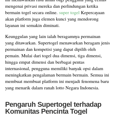
mengenai privasi mereka dan perlindungan ketika
bermain togel secara online.
super togel
Kepercayaan
akan platform juga elemen kunci yang mendorong
layanan ini semakin diminati.
Keunggulan yang lain ialah beragamnya permainan
yang ditawarkan. Supertogel menawarkan beragam jenis
permainan dan kompetisi yang dapat dipilih oleh
pemain. Mulai dari togel dua dimensi, tiga dimensi,
hingga empat dimensi dan berbagai pentas
internasional, pengguna memiliki banyak opsi dalam
meningkatkan pengalaman bermain bermain. Semua ini
membuat membuat platform ini menjadi fenomena baru
yang menarik dalam ranah lotto Negara Indonesia.
Pengaruh Supertogel terhadap
Komunitas Pencinta Togel