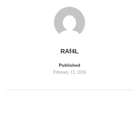
RAf4L
Published
February 12, 2026