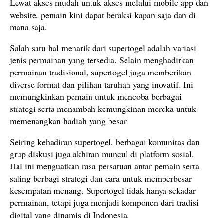
Lewat akses mudah untuk akses melalui mobile app dan
website, pemain kini dapat beraksi kapan saja dan di
mana saja.
Salah satu hal menarik dari supertogel adalah variasi
jenis permainan yang tersedia. Selain menghadirkan
permainan tradisional, supertogel juga memberikan
diverse format dan pilihan taruhan yang inovatif. Ini
memungkinkan pemain untuk mencoba berbagai
strategi serta menambah kemungkinan mereka untuk
memenangkan hadiah yang besar.
Seiring kehadiran supertogel, berbagai komunitas dan
grup diskusi juga akhiran muncul di platform sosial.
Hal ini menguatkan rasa persatuan antar pemain serta
saling berbagi strategi dan cara untuk memperbesar
kesempatan menang. Supertogel tidak hanya sekadar
permainan, tetapi juga menjadi komponen dari tradisi
digital yang dinamis di Indonesia.