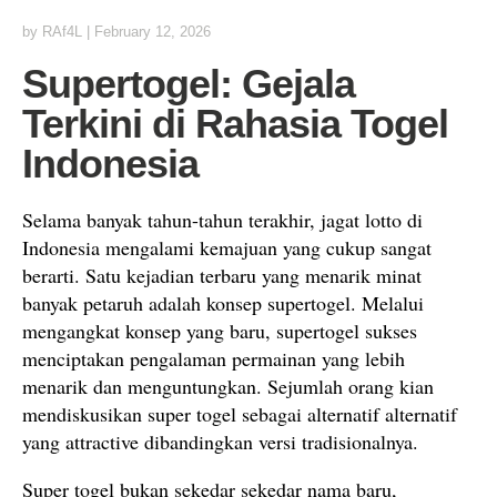
by
RAf4L
|
February 12, 2026
Supertogel: Gejala
Terkini di Rahasia Togel
Indonesia
Selama banyak tahun-tahun terakhir, jagat lotto di
Indonesia mengalami kemajuan yang cukup sangat
berarti. Satu kejadian terbaru yang menarik minat
banyak petaruh adalah konsep supertogel. Melalui
mengangkat konsep yang baru, supertogel sukses
menciptakan pengalaman permainan yang lebih
menarik dan menguntungkan. Sejumlah orang kian
mendiskusikan super togel sebagai alternatif alternatif
yang attractive dibandingkan versi tradisionalnya.
Super togel bukan sekedar sekedar nama baru,