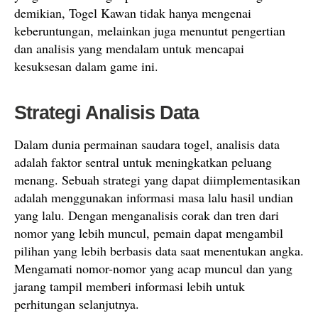
demikian, Togel Kawan tidak hanya mengenai
keberuntungan, melainkan juga menuntut pengertian
dan analisis yang mendalam untuk mencapai
kesuksesan dalam game ini.
Strategi Analisis Data
Dalam dunia permainan saudara togel, analisis data
adalah faktor sentral untuk meningkatkan peluang
menang. Sebuah strategi yang dapat diimplementasikan
adalah menggunakan informasi masa lalu hasil undian
yang lalu. Dengan menganalisis corak dan tren dari
nomor yang lebih muncul, pemain dapat mengambil
pilihan yang lebih berbasis data saat menentukan angka.
Mengamati nomor-nomor yang acap muncul dan yang
jarang tampil memberi informasi lebih untuk
perhitungan selanjutnya.