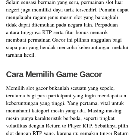
Selain sensasi bermain yang seru, permainan slot luar
negeri juga memiliki daya tarik tersendiri. Pemain dapat
menjelajahi ragam jenis mesin slot yang barangkali
tidak dapat ditemukan pada negara lain. Perpaduan
antara tingginya RTP serta fitur bonus menarik
membuat permainan Gacor ini pilihan unggulan bagi
siapa pun yang hendak mencoba keberuntungan melalui
taruhan kecil.
Cara Memilih Game Gacor
Memilih slot gacor bukanlah sesuatu yang sepele,
terutama bagi para participant yang ingin mendapatkan
keberuntungan yang tinggi. Yang pertama, vital untuk
memahami kategori mesin yang ada. Masing-masing
mesin punya karakteristik berbeda, seperti tingkat
volatilitas dengan Return to Player RTP. Sebaiknya pilih
slot dengan RTP yang, karena itu semakin tinggi Return