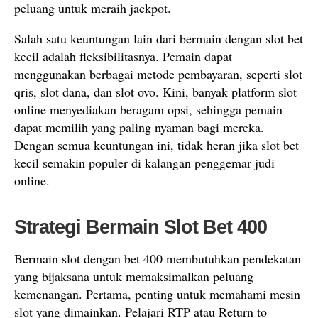
peluang untuk meraih jackpot.
Salah satu keuntungan lain dari bermain dengan slot bet
kecil adalah fleksibilitasnya. Pemain dapat
menggunakan berbagai metode pembayaran, seperti slot
qris, slot dana, dan slot ovo. Kini, banyak platform slot
online menyediakan beragam opsi, sehingga pemain
dapat memilih yang paling nyaman bagi mereka.
Dengan semua keuntungan ini, tidak heran jika slot bet
kecil semakin populer di kalangan penggemar judi
online.
Strategi Bermain Slot Bet 400
Bermain slot dengan bet 400 membutuhkan pendekatan
yang bijaksana untuk memaksimalkan peluang
kemenangan. Pertama, penting untuk memahami mesin
slot yang dimainkan. Pelajari RTP atau Return to