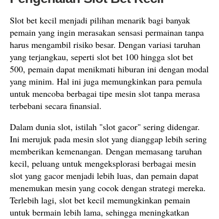
Slot bet kecil menjadi pilihan menarik bagi banyak
pemain yang ingin merasakan sensasi permainan tanpa
harus mengambil risiko besar. Dengan variasi taruhan
yang terjangkau, seperti slot bet 100 hingga slot bet
500, pemain dapat menikmati hiburan ini dengan modal
yang minim. Hal ini juga memungkinkan para pemula
untuk mencoba berbagai tipe mesin slot tanpa merasa
terbebani secara finansial.
Dalam dunia slot, istilah "slot gacor" sering didengar.
Ini merujuk pada mesin slot yang dianggap lebih sering
memberikan kemenangan. Dengan memasang taruhan
kecil, peluang untuk mengeksplorasi berbagai mesin
slot yang gacor menjadi lebih luas, dan pemain dapat
menemukan mesin yang cocok dengan strategi mereka.
Terlebih lagi, slot bet kecil memungkinkan pemain
untuk bermain lebih lama, sehingga meningkatkan