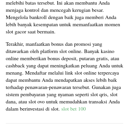
melebihi batas tersebut. Ini akan membantu Anda
menjaga kontrol dan mencegah kerugian besar.
Mengelola bankroll dengan baik juga memberi Anda
lebih banyak kesempatan untuk memanfaatkan momen
slot gacor saat bermain.
Terakhir, manfaatkan bonus dan promosi yang
ditawarkan oleh platform slot online. Banyak kasino
online memberikan bonus deposit, putaran gratis, atau
cashback yang dapat meningkatkan peluang Anda untuk
menang. Mendaftar melalui link slot online terpercaya
dapat membantu Anda mendapatkan akses lebih baik
terhadap penawaran-penawaran tersebut. Gunakan juga
sistem pembayaran yang nyaman seperti slot qris, slot
dana, atau slot ovo untuk memudahkan transaksi Anda
dalam berinvestasi di slot.
slot bet 100