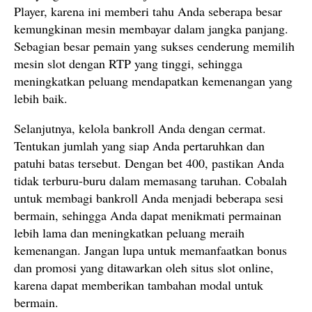
Player, karena ini memberi tahu Anda seberapa besar
kemungkinan mesin membayar dalam jangka panjang.
Sebagian besar pemain yang sukses cenderung memilih
mesin slot dengan RTP yang tinggi, sehingga
meningkatkan peluang mendapatkan kemenangan yang
lebih baik.
Selanjutnya, kelola bankroll Anda dengan cermat.
Tentukan jumlah yang siap Anda pertaruhkan dan
patuhi batas tersebut. Dengan bet 400, pastikan Anda
tidak terburu-buru dalam memasang taruhan. Cobalah
untuk membagi bankroll Anda menjadi beberapa sesi
bermain, sehingga Anda dapat menikmati permainan
lebih lama dan meningkatkan peluang meraih
kemenangan. Jangan lupa untuk memanfaatkan bonus
dan promosi yang ditawarkan oleh situs slot online,
karena dapat memberikan tambahan modal untuk
bermain.