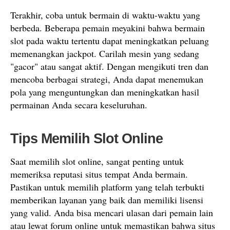
Terakhir, coba untuk bermain di waktu-waktu yang
berbeda. Beberapa pemain meyakini bahwa bermain
slot pada waktu tertentu dapat meningkatkan peluang
memenangkan jackpot. Carilah mesin yang sedang
"gacor" atau sangat aktif. Dengan mengikuti tren dan
mencoba berbagai strategi, Anda dapat menemukan
pola yang menguntungkan dan meningkatkan hasil
permainan Anda secara keseluruhan.
Tips Memilih Slot Online
Saat memilih slot online, sangat penting untuk
memeriksa reputasi situs tempat Anda bermain.
Pastikan untuk memilih platform yang telah terbukti
memberikan layanan yang baik dan memiliki lisensi
yang valid. Anda bisa mencari ulasan dari pemain lain
atau lewat forum online untuk memastikan bahwa situs