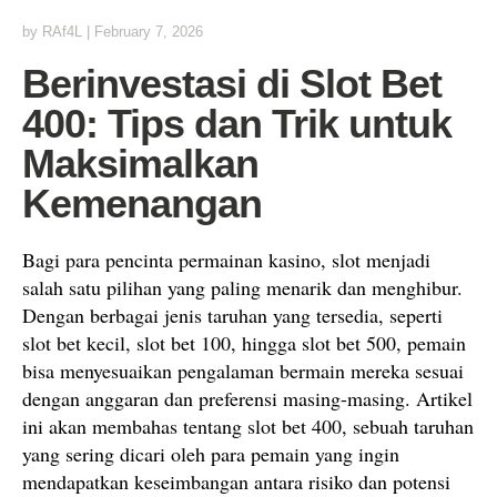
by
RAf4L
|
February 7, 2026
Berinvestasi di Slot Bet
400: Tips dan Trik untuk
Maksimalkan
Kemenangan
Bagi para pencinta permainan kasino, slot menjadi
salah satu pilihan yang paling menarik dan menghibur.
Dengan berbagai jenis taruhan yang tersedia, seperti
slot bet kecil, slot bet 100, hingga slot bet 500, pemain
bisa menyesuaikan pengalaman bermain mereka sesuai
dengan anggaran dan preferensi masing-masing. Artikel
ini akan membahas tentang slot bet 400, sebuah taruhan
yang sering dicari oleh para pemain yang ingin
mendapatkan keseimbangan antara risiko dan potensi