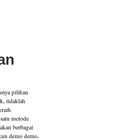
an
unya pilihan
k, tidaklah
eraih
 satu metode
iakan berbagai
 akun demo demo,