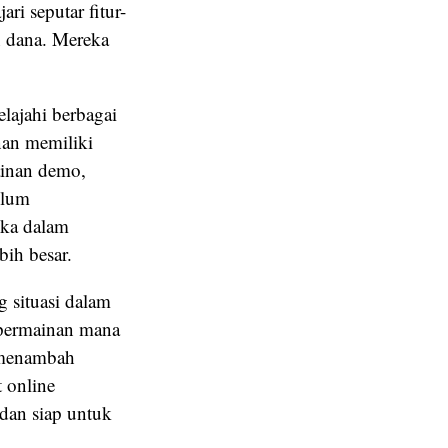
 seputar fitur-
n dana. Mereka
lajahi berbagai
nan memiliki
ainan demo,
elum
eka dalam
ih besar.
 situasi dalam
 permainan mana
a menambah
 online
 dan siap untuk