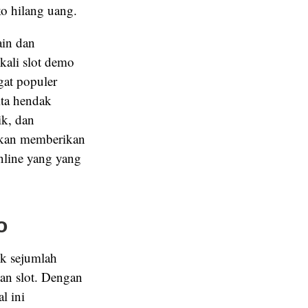
o hilang uang.
in dan
kali slot demo
gat populer
ita hendak
ik, dan
ikan memberikan
nline yang yang
o
k sejumlah
an slot. Dengan
l ini