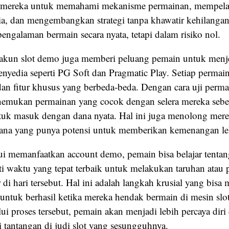
ereka untuk memahami mekanisme permainan, mempelajari
edia, dan mengembangkan strategi tanpa khawatir kehilanga
engalaman bermain secara nyata, tetapi dalam risiko nol.
 akun slot demo juga memberi peluang pemain untuk menje
enyedia seperti PG Soft dan Pragmatic Play. Setiap permai
 dan fitur khusus yang berbeda-beda. Dengan cara uji perm
nemukan permainan yang cocok dengan selera mereka seb
uk masuk dengan dana nyata. Hal ini juga menolong mer
na yang punya potensi untuk memberikan kemenangan leb
ui memanfaatkan account demo, pemain bisa belajar tentang
ti waktu yang tepat terbaik untuk melakukan taruhan atau
 di hari tersebut. Hal ini adalah langkah krusial yang bis
untuk berhasil ketika mereka hendak bermain di mesin slot
lui proses tersebut, pemain akan menjadi lebih percaya diri
 tantangan di judi slot yang sesungguhnya.