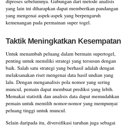
diproses sebelumnya. Gabungan dari metode analisis
yang lain ini diharapkan dapat memberikan pandangan
yang mengenai aspek-aspek yang berpengaruh
kemenangan pada permainan super togel.
Taktik Meningkatkan Kesempatan
Untuk menambah peluang dalam bermain supertogel,
penting untuk memiliki strategi yang tersusun dengan
baik. Salah satu strategi yang berhasil adalah dengan
melaksanakan riset mengenai data hasil undian yang
lalu. Dengan menganalisis pola nomor yang sering
muncul, pemain dapat membuat prediksi yang lebih.
Memakai statistik dan analisis data dapat memudahkan
pemain untuk memilih nomor-nomor yang mempunyai
peluang tinggi untuk muncul.
Selain daripada itu, diversifikasi taruhan juga sebagai