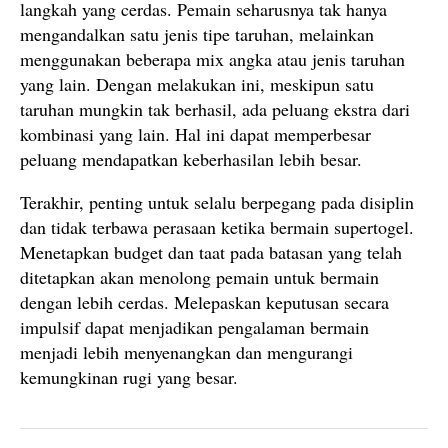
langkah yang cerdas. Pemain seharusnya tak hanya
mengandalkan satu jenis tipe taruhan, melainkan
menggunakan beberapa mix angka atau jenis taruhan
yang lain. Dengan melakukan ini, meskipun satu
taruhan mungkin tak berhasil, ada peluang ekstra dari
kombinasi yang lain. Hal ini dapat memperbesar
peluang mendapatkan keberhasilan lebih besar.
Terakhir, penting untuk selalu berpegang pada disiplin
dan tidak terbawa perasaan ketika bermain supertogel.
Menetapkan budget dan taat pada batasan yang telah
ditetapkan akan menolong pemain untuk bermain
dengan lebih cerdas. Melepaskan keputusan secara
impulsif dapat menjadikan pengalaman bermain
menjadi lebih menyenangkan dan mengurangi
kemungkinan rugi yang besar.