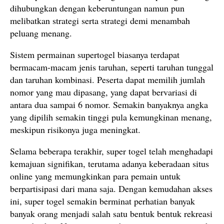
dihubungkan dengan keberuntungan namun pun
melibatkan strategi serta strategi demi menambah
peluang menang.
Sistem permainan supertogel biasanya terdapat
bermacam-macam jenis taruhan, seperti taruhan tunggal
dan taruhan kombinasi. Peserta dapat memilih jumlah
nomor yang mau dipasang, yang dapat bervariasi di
antara dua sampai 6 nomor. Semakin banyaknya angka
yang dipilih semakin tinggi pula kemungkinan menang,
meskipun risikonya juga meningkat.
Selama beberapa terakhir, super togel telah menghadapi
kemajuan signifikan, terutama adanya keberadaan situs
online yang memungkinkan para pemain untuk
berpartisipasi dari mana saja. Dengan kemudahan akses
ini, super togel semakin berminat perhatian banyak
banyak orang menjadi salah satu bentuk bentuk rekreasi