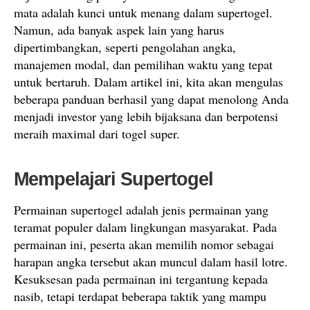
mata adalah kunci untuk menang dalam supertogel.
Namun, ada banyak aspek lain yang harus
dipertimbangkan, seperti pengolahan angka,
manajemen modal, dan pemilihan waktu yang tepat
untuk bertaruh. Dalam artikel ini, kita akan mengulas
beberapa panduan berhasil yang dapat menolong Anda
menjadi investor yang lebih bijaksana dan berpotensi
meraih maximal dari togel super.
Mempelajari Supertogel
Permainan supertogel adalah jenis permainan yang
teramat populer dalam lingkungan masyarakat. Pada
permainan ini, peserta akan memilih nomor sebagai
harapan angka tersebut akan muncul dalam hasil lotre.
Kesuksesan pada permainan ini tergantung kepada
nasib, tetapi terdapat beberapa taktik yang mampu