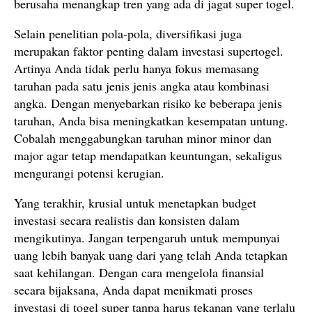
berusaha menangkap tren yang ada di jagat super togel.
Selain penelitian pola-pola, diversifikasi juga
merupakan faktor penting dalam investasi supertogel.
Artinya Anda tidak perlu hanya fokus memasang
taruhan pada satu jenis jenis angka atau kombinasi
angka. Dengan menyebarkan risiko ke beberapa jenis
taruhan, Anda bisa meningkatkan kesempatan untung.
Cobalah menggabungkan taruhan minor minor dan
major agar tetap mendapatkan keuntungan, sekaligus
mengurangi potensi kerugian.
Yang terakhir, krusial untuk menetapkan budget
investasi secara realistis dan konsisten dalam
mengikutinya. Jangan terpengaruh untuk mempunyai
uang lebih banyak uang dari yang telah Anda tetapkan
saat kehilangan. Dengan cara mengelola finansial
secara bijaksana, Anda dapat menikmati proses
investasi di togel super tanpa harus tekanan yang terlalu