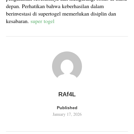
depan. Perhatikan bahwa keberhasilan dalam
berinvestasi di supertogel memerlukan disiplin dan
kesabaran.
super togel
RAf4L
Published
January 17, 2026