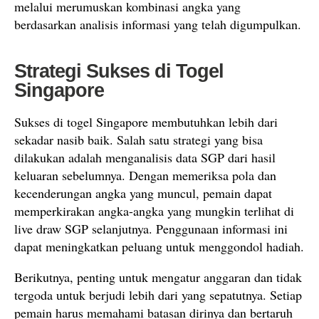
melalui merumuskan kombinasi angka yang
berdasarkan analisis informasi yang telah digumpulkan.
Strategi Sukses di Togel
Singapore
Sukses di togel Singapore membutuhkan lebih dari
sekadar nasib baik. Salah satu strategi yang bisa
dilakukan adalah menganalisis data SGP dari hasil
keluaran sebelumnya. Dengan memeriksa pola dan
kecenderungan angka yang muncul, pemain dapat
memperkirakan angka-angka yang mungkin terlihat di
live draw SGP selanjutnya. Penggunaan informasi ini
dapat meningkatkan peluang untuk menggondol hadiah.
Berikutnya, penting untuk mengatur anggaran dan tidak
tergoda untuk berjudi lebih dari yang sepatutnya. Setiap
pemain harus memahami batasan dirinya dan bertaruh