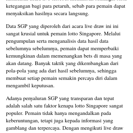
ketegangan bagi para petaruh, sebab para pemain dapat
menyaksikan hasilnya secara langsung.
Data SGP yang diperoleh dari acara live draw ini ini
sangat krusial untuk pemain lotto Singapore. Melalui
pengumpulan serta menganalisis data hasil data
sebelumnya sebelumnya, pemain dapat memperbaiki
kemungkinan dalam memenangkan bets di masa yang
akan datang. Banyak taktik yang dikembangkan dari
pola-pola yang ada dari hasil sebelumnya, sehingga
membuat setiap pemain semakin percaya diri dalam
mengambil keputusan.
Adanya penyaluran SGP yang transparan dan tepat
adalah salah satu faktor kenapa lotto Singapore sangat
populer. Pemain tidak hanya mengandalkan pada
keberuntungan, tetapi juga kepada informasi yang
gamblang dan terpercaya. Dengan mengikuti live draw