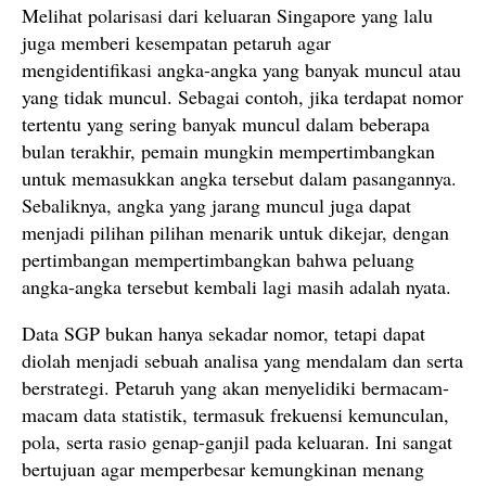
Melihat polarisasi dari keluaran Singapore yang lalu
juga memberi kesempatan petaruh agar
mengidentifikasi angka-angka yang banyak muncul atau
yang tidak muncul. Sebagai contoh, jika terdapat nomor
tertentu yang sering banyak muncul dalam beberapa
bulan terakhir, pemain mungkin mempertimbangkan
untuk memasukkan angka tersebut dalam pasangannya.
Sebaliknya, angka yang jarang muncul juga dapat
menjadi pilihan pilihan menarik untuk dikejar, dengan
pertimbangan mempertimbangkan bahwa peluang
angka-angka tersebut kembali lagi masih adalah nyata.
Data SGP bukan hanya sekadar nomor, tetapi dapat
diolah menjadi sebuah analisa yang mendalam dan serta
berstrategi. Petaruh yang akan menyelidiki bermacam-
macam data statistik, termasuk frekuensi kemunculan,
pola, serta rasio genap-ganjil pada keluaran. Ini sangat
bertujuan agar memperbesar kemungkinan menang