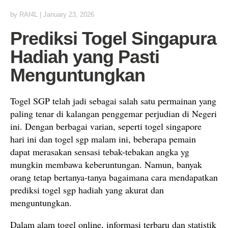
by
RAf4L
|
January 23, 2026
Prediksi Togel Singapura
Hadiah yang Pasti
Menguntungkan
Togel SGP telah jadi sebagai salah satu permainan yang
paling tenar di kalangan penggemar perjudian di Negeri
ini. Dengan berbagai varian, seperti togel singapore
hari ini dan togel sgp malam ini, beberapa pemain
dapat merasakan sensasi tebak-tebakan angka yg
mungkin membawa keberuntungan. Namun, banyak
orang tetap bertanya-tanya bagaimana cara mendapatkan
prediksi togel sgp hadiah yang akurat dan
menguntungkan.
Dalam alam togel online, informasi terbaru dan statistik