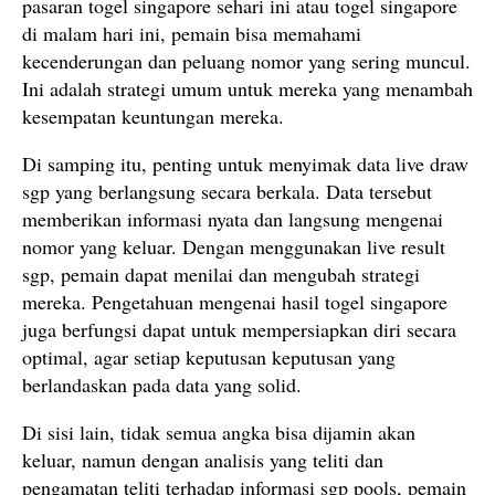
pasaran togel singapore sehari ini atau togel singapore
di malam hari ini, pemain bisa memahami
kecenderungan dan peluang nomor yang sering muncul.
Ini adalah strategi umum untuk mereka yang menambah
kesempatan keuntungan mereka.
Di samping itu, penting untuk menyimak data live draw
sgp yang berlangsung secara berkala. Data tersebut
memberikan informasi nyata dan langsung mengenai
nomor yang keluar. Dengan menggunakan live result
sgp, pemain dapat menilai dan mengubah strategi
mereka. Pengetahuan mengenai hasil togel singapore
juga berfungsi dapat untuk mempersiapkan diri secara
optimal, agar setiap keputusan keputusan yang
berlandaskan pada data yang solid.
Di sisi lain, tidak semua angka bisa dijamin akan
keluar, namun dengan analisis yang teliti dan
pengamatan teliti terhadap informasi sgp pools, pemain