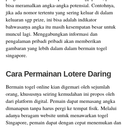
bisa meramalkan angka-angka potensial. Contohnya,
jika ada nomor tertentu yang sering keluar di dalam
keluaran sgp prize, ini bisa adalah indikator
bahwasanya angka itu masih kesempatan besar untuk
muncul lagi. Menggabungkan informasi dan
pengalaman pribadi pribadi akan memberikan
gambaran yang lebih dalam dalam bermain togel
singapore.
Cara Permainan Lotere Daring
Bermain togel online kian digemari oleh sejumlah
orang, khususnya seiring kemudahan ini propos oleh
dari platform digital. Pemain dapat memasang angka
dimanapun tanpa harus pergi ke tempat fisik. Melalui
adanya beragam website untuk menawarkan togel
Singapore, pemain dapat dengan cepat menemukan dan