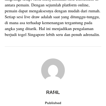
antara pemain. Dengan sejumlah platform online,
pemain dapat mengaksesnya dengan mudah dari rumah.
Setiap sesi live draw adalah saat yang ditunggu-tunggu,
di mana asa terhadap kemenangan tergantung pada
angka yang ditarik. Hal ini menjadikan pengalaman
berjudi togel Singapore lebih seru dan penuh adrenalin.
RAf4L
Published