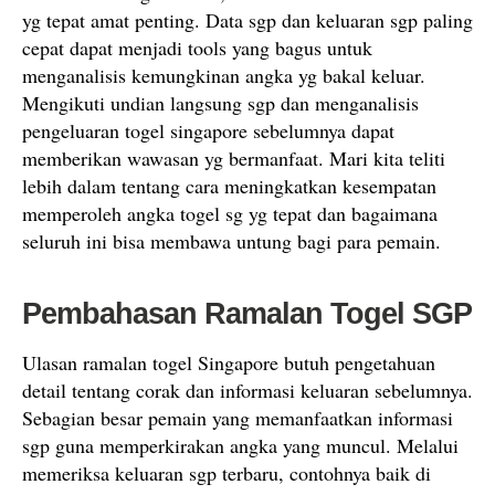
yg tepat amat penting. Data sgp dan keluaran sgp paling
cepat dapat menjadi tools yang bagus untuk
menganalisis kemungkinan angka yg bakal keluar.
Mengikuti undian langsung sgp dan menganalisis
pengeluaran togel singapore sebelumnya dapat
memberikan wawasan yg bermanfaat. Mari kita teliti
lebih dalam tentang cara meningkatkan kesempatan
memperoleh angka togel sg yg tepat dan bagaimana
seluruh ini bisa membawa untung bagi para pemain.
Pembahasan Ramalan Togel SGP
Ulasan ramalan togel Singapore butuh pengetahuan
detail tentang corak dan informasi keluaran sebelumnya.
Sebagian besar pemain yang memanfaatkan informasi
sgp guna memperkirakan angka yang muncul. Melalui
memeriksa keluaran sgp terbaru, contohnya baik di