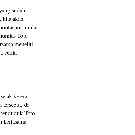
 yang sudah
, kita akan
nitas ini, mulai
munitas Toto
ersama meneliti
a-cerita
ejak ke era
 tersebut, di
 penduduk Toto
n kerjasama,