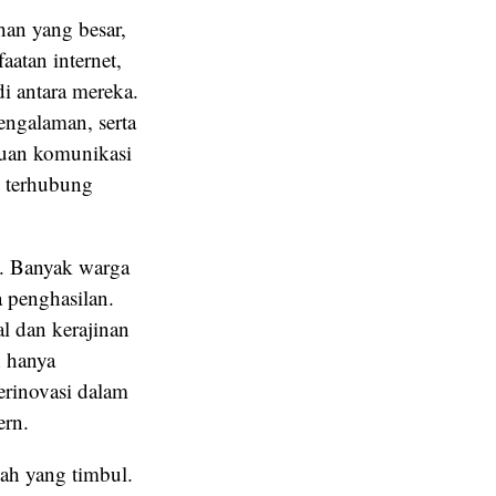
an yang besar,
atan internet,
di antara mereka.
engalaman, serta
auan komunikasi
g terhubung
n. Banyak warga
 penghasilan.
l dan kerajinan
n hanya
erinovasi dalam
ern.
lah yang timbul.