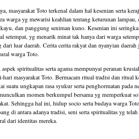
a, masyarakat Toto terkenal dalam hal kesenian serta kera
ara warga yg mewarisi keahlian tentang keturunan lampau,
kayu, dan panggung seniman kuno. Kesenian ini seringkal
val setempat, yg menarik minat tak hanya dari warga setem
dari luar daerah. Cerita cerita rakyat dan nyanyian daer
ural warga Toto.
 aspek spiritualitas serta agama mempunyai peranan krusia
-hari masyarakat Toto. Bermacam ritual tradisi dan ritual
gai suatu ungkapan rasa syukur serta penghormatan pada 
munculkan momen berkumpul bersama yg memperkuat solid
akat. Sehingga hal ini, hidup socio serta budaya warga To
g di antara adanya tradisi, seni serta spiritualitas yg tela
l dari identitas mereka.