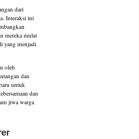
angan dari
 Interaksi ini
gembangkan
aan mereka mulai
sli yang menjadi
u oleh
antangan dan
 baru untuk
 kebersamaan dan
lam jiwa warga
rer