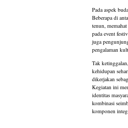
Pada aspek buday
Beberapa di ant
tenun, memahat 
pada event festi
juga pengunjung 
pengalaman kult
Tak ketinggalan,
kehidupan sehari
dikerjakan seba
Kegiatan ini me
identitas masyar
kombinasi seimban
komponen integra