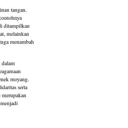
jinan tangan.
 contohnya
i ditampilkan
pat, melainkan
ah juga menambah
l dalam
 keagamaan
nenek moyang.
aritas serta
to merupakan
h menjadi