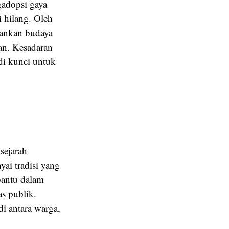
gadopsi gaya
i hilang. Oleh
hankan budaya
an. Kesadaran
di kunci untuk
sejarah
ai tradisi yang
bantu dalam
as publik.
i antara warga,