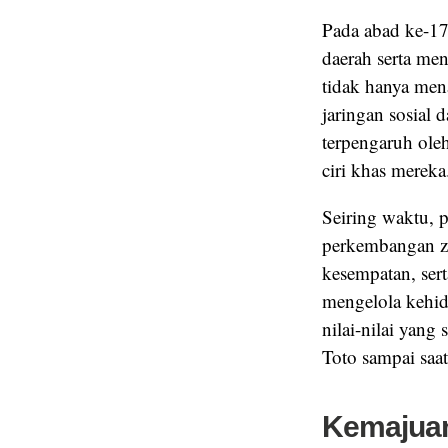
Pada abad ke-17
daerah serta me
tidak hanya me
jaringan sosial 
terpengaruh oleh
ciri khas mereka
Seiring waktu, 
perkembangan za
kesempatan, ser
mengelola kehid
nilai-nilai yan
Toto sampai saat
Kemajuan