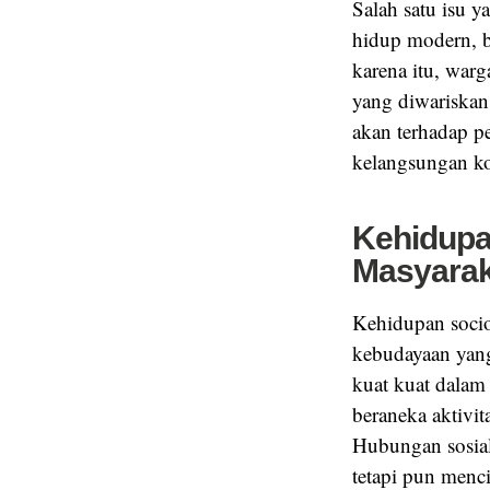
Salah satu isu y
hidup modern, be
karena itu, war
yang diwariskan
akan terhadap pe
kelangsungan ko
Kehidupa
Masyarak
Kehidupan socio
kebudayaan yang
kuat kuat dalam
beraneka aktivit
Hubungan sosial
tetapi pun menci