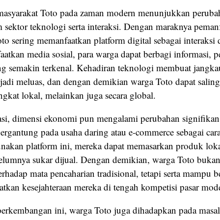
asyarakat Toto pada zaman modern menunjukkan perubah
sektor teknologi serta interaksi. Dengan maraknya pemanfa
o sering memanfaatkan platform digital sebagai interaksi 
tkan media sosial, para warga dapat berbagi informasi, p
ng semakin terkenal. Kehadiran teknologi membuat jangk
jadi meluas, dan dengan demikian warga Toto dapat salin
ingkat lokal, melainkan juga secara global.
si, dimensi ekonomi pun mengalami perubahan signifika
bergantung pada usaha daring atau e-commerce sebagai cara
kan platform ini, mereka dapat memasarkan produk loka
elumnya sukar dijual. Dengan demikian, warga Toto buka
rhadap mata pencaharian tradisional, tetapi serta mampu b
tkan kesejahteraan mereka di tengah kompetisi pasar mod
k perkembangan ini, warga Toto juga dihadapkan pada masa