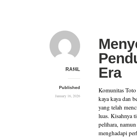
Menye
Pendu
Era
RAf4L
Published
Komunitas Toto 
January 16, 2026
kaya kaya dan be
yang telah menc
luas. Kisahnya t
pelihara, namun
menghadapi pe