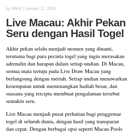
by
RAf4L
|
January 27, 2026
Live Macau: Akhir Pekan
Seru dengan Hasil Togel
Akhir pekan selalu menjadi momen yang dinanti,
terutama bagi para pecinta togel yang ingin merasakan
adrenalin dan harapan dalam setiap undian. Di Macau,
semua mata tertuju pada Live Draw Macau yang
berlangsung dengan meriah. Setiap undian menawarkan
kesempatan untuk memenangkan hadiah besar, dan
suasana yang tercipta membuat pengalaman tersebut
semakin seru.
Live Macau menjadi pusat perhatian bagi penggemar
togel di seluruh dunia, dengan hasil yang transparan
dan cepat. Dengan berbagai opsi seperti Macau Pools