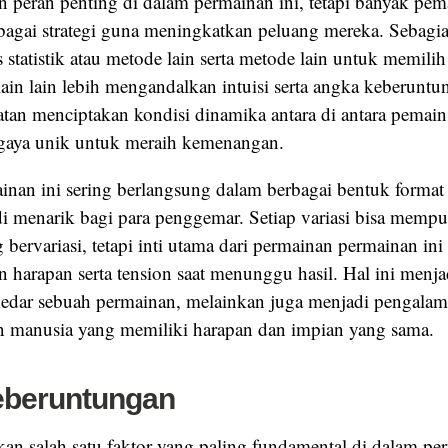
peran penting di dalam permainan ini, tetapi banyak pem
agai strategi guna meningkatkan peluang mereka. Sebagi
 statistik atau metode lain serta metode lain untuk memili
ain lain lebih mengandalkan intuisi serta angka keberuntu
tan menciptakan kondisi dinamika antara di antara pemain,
gaya unik untuk meraih kemenangan.
ainan ini sering berlangsung dalam berbagai bentuk format s
i menarik bagi para penggemar. Setiap variasi bisa mempu
 bervariasi, tetapi inti utama dari permainan permainan ini 
n harapan serta tension saat menunggu hasil. Hal ini menj
edar sebuah permainan, melainkan juga menjadi pengalam
manusia yang memiliki harapan dan impian yang sama.
eberuntungan
an salah satu faktor yang paling fundamental di dalam pe