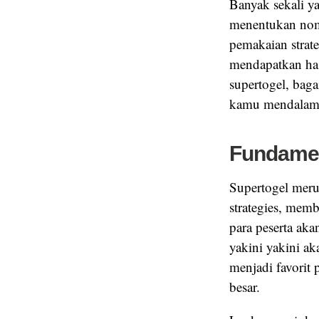
Banyak sekali 
menentukan nomo
pemakaian strat
mendapatkan hasi
supertogel, baga
kamu mendalami
Fundamen
Supertogel mer
strategies, mem
para peserta ak
yakini yakini ak
menjadi favorit 
besar.