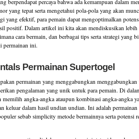
yang berpendapat percaya bahwa ada kemampuan dalam me
r yang tepat serta mengetahui pola-pola yang akan munc
egi yang efektif, para pemain dapat mengoptimalkan poten
l positif. Dalam artikel ini kita akan mendiskusikan lebih
imana cara bermain, dan berbagai tips serta strategi yang 
 permainan ini.
tals Permainan Supertogel
upakan permainan yang menggabungkan menggabungkan u
berikan pengalaman yang unik untuk para pemain. Di dala
an memilih angka-angka ataupun kombinasi angka-angka y
an keluar dalam hasil undian undian. Ini adalah permainan 
populer sebab simplicity metode bermainnya serta potensi 