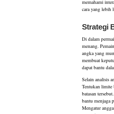
memahami intera
cara yang lebih
Strategi 
Di dalam permai
menang. Pemain 
angka yang munc
membuat keputusa
dapat bantu dal
Selain analisis 
Tentukan limite
batasan tersebut
bantu menjaga pe
Mengatur angga