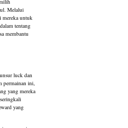
milih
ul. Melalui
si mereka untuk
 dalam tentang
bisa membantu
nsur luck dan
m permainan ini,
ang yang mereka
seringkali
reward yang