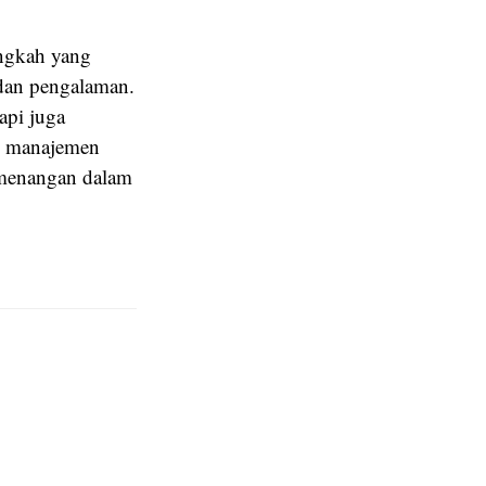
angkah yang
 dan pengalaman.
api juga
k, manajemen
emenangan dalam