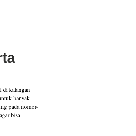
rta
l di kalangan
untuk banyak
tung pada nomor-
gar bisa