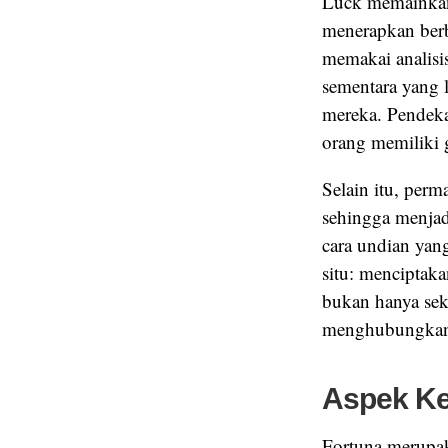
Luck memainkan 
menerapkan berb
memakai analisis
sementara yang l
mereka. Pendeka
orang memiliki 
Selain itu, perm
sehingga menjad
cara undian yang
situ: menciptaka
bukan hanya sek
menghubungkan 
Aspek K
Fortuna merupak