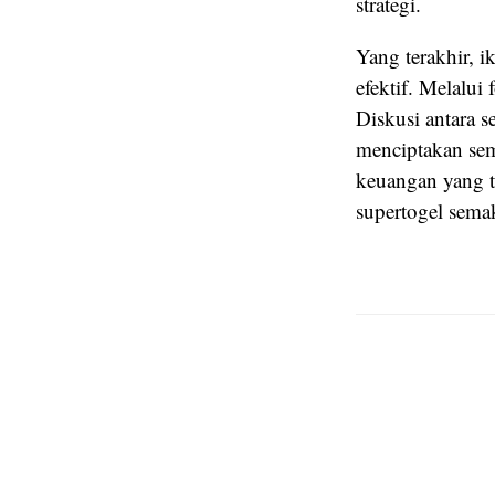
strategi.
Yang terakhir, 
efektif. Melalui
Diskusi antara 
menciptakan sem
keuangan yang t
supertogel sema