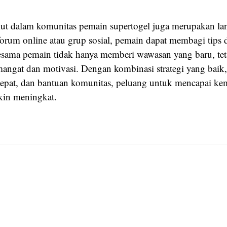
ikut dalam komunitas pemain supertogel juga merupakan l
 forum online atau grup sosial, pemain dapat membagi tips
sesama pemain tidak hanya memberi wawasan yang baru, tet
angat dan motivasi. Dengan kombinasi strategi yang bai
epat, dan bantuan komunitas, peluang untuk mencapai k
kin meningkat.