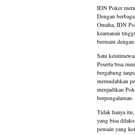
IDN Poker merup
Dengan berbagai
Omaha, IDN Poke
keamanan tinggi 
bermain dengan 
Satu keistimewa
Peserta bisa me
bergabung tanpa
memudahkan pemu
menjadikan Poke
berpengalaman.
Tidak hanya itu
yang bisa dilak
pemain yang kom