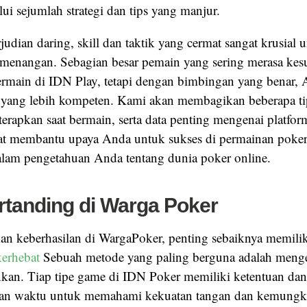
i sejumlah strategi dan tips yang manjur.
udian daring, skill dan taktik yang cermat sangat krusial 
enangan. Sebagian besar pemain yang sering merasa kesul
rmain di IDN Play, tetapi dengan bimbingan yang benar, 
yang lebih kompeten. Kami akan membagikan beberapa tip
erapkan saat bermain, serta data penting mengenai platform
pat membantu upaya Anda untuk sukses di permainan poker.
lam pengetahuan Anda tentang dunia poker online.
rtanding di Warga Poker
n keberhasilan di WargaPoker, penting sebaiknya memilik
erhebat
Sebuah metode yang paling berguna adalah meng
an. Tiap tipe game di IDN Poker memiliki ketentuan dan 
kan waktu untuk memahami kekuatan tangan dan kemungkin