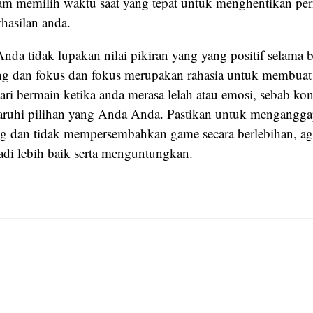
lam memilih waktu saat yang tepat untuk menghentikan per
hasilan anda.
Anda tidak lupakan nilai pikiran yang yang positif selama
ang dan fokus dan fokus merupakan rahasia untuk membuat
dari bermain ketika anda merasa lelah atau emosi, sebab kon
ruhi pilihan yang Anda Anda. Pastikan untuk menganggap
g dan tidak mempersembahkan game secara berlebihan, a
di lebih baik serta menguntungkan.