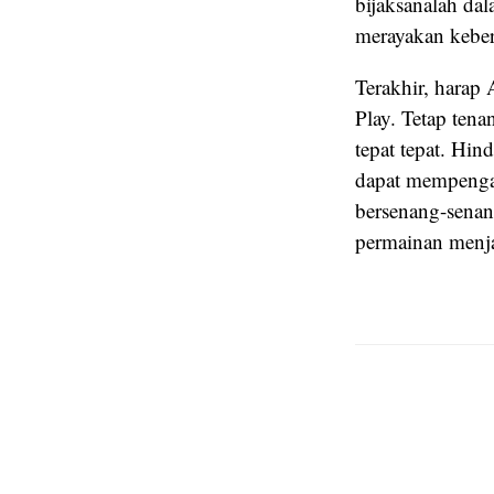
bijaksanalah da
merayakan keber
Terakhir, harap 
Play. Tetap ten
tepat tepat. Hin
dapat mempenga
bersenang-senan
permainan menja