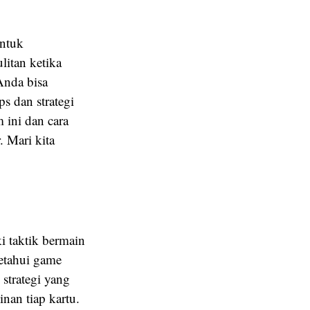
untuk
itan ketika
Anda bisa
s dan strategi
 ini dan cara
 Mari kita
i taktik bermain
etahui game
strategi yang
an tiap kartu.