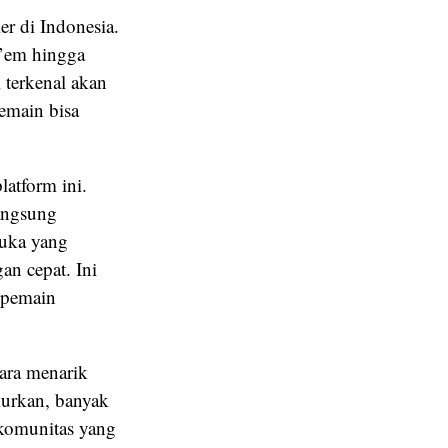
r di Indonesia.
d’em hingga
 terkenal akan
pemain bisa
atform ini.
angsung
muka yang
n cepat. Ini
 pemain
ara menarik
iurkan, banyak
 komunitas yang