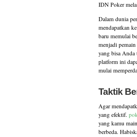
IDN Poker melalu
Dalam dunia perj
mendapatkan kem
baru memulai be
menjadi pemain 
yang bisa Anda t
platform ini da
mulai memperda
Taktik Be
Agar mendapatka
yang efektif.
pok
yang kamu maink
berbeda. Habis