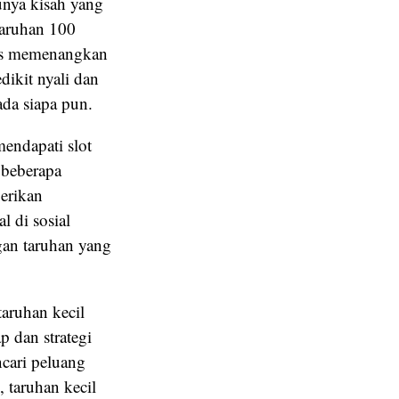
unya kisah yang
taruhan 100
ses memenangkan
dikit nyali dan
da siapa pun.
mendapati slot
 beberapa
erikan
 di sosial
gan taruhan yang
aruhan kecil
p dan strategi
ncari peluang
 taruhan kecil