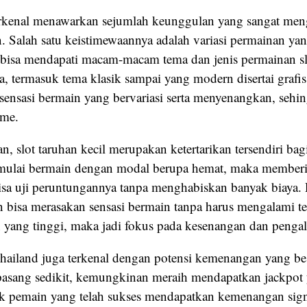
erkenal menawarkan sejumlah keunggulan yang sangat me
. Salah satu keistimewaannya adalah variasi permainan yan
bisa mendapati macam-macam tema dan jenis permainan s
ka, termasuk tema klasik sampai yang modern disertai graf
sensasi bermain yang bervariasi serta menyenangkan, sehi
ame.
n, slot taruhan kecil merupakan ketertarikan tersendiri ba
mulai bermain dengan modal berupa hemat, maka memberi
bisa uji peruntungannya tanpa menghabiskan banyak biaya. 
 bisa merasakan sensasi bermain tanpa harus mengalami te
n yang tinggi, maka jadi fokus pada kesenangan dan penga
t Thailand juga terkenal dengan potensi kemenangan yang b
pasang sedikit, kemungkinan meraih mendapatkan jackpot y
ak pemain yang telah sukses mendapatkan kemenangan sign