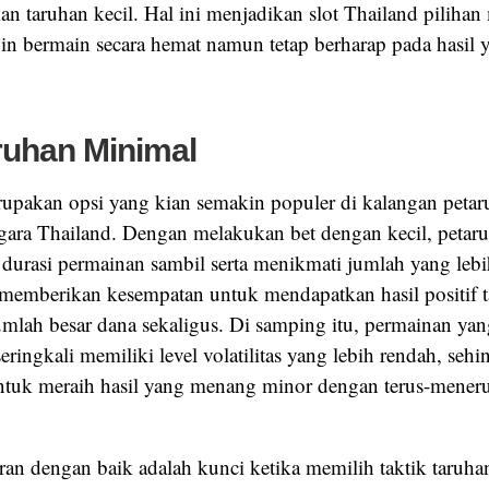
n taruhan kecil. Hal ini menjadikan slot Thailand pilihan
in bermain secara hemat namun tetap berharap pada hasil 
ruhan Minimal
upakan opsi yang kian semakin populer di kalangan petaru
gara Thailand. Dengan melakukan bet dengan kecil, petaru
urasi permainan sambil serta menikmati jumlah yang leb
i memberikan kesempatan untuk mendapatkan hasil positif t
mlah besar dana sekaligus. Di samping itu, permainan y
seringkali memiliki level volatilitas yang lebih rendah, seh
uk meraih hasil yang menang minor dengan terus-meneru
an dengan baik adalah kunci ketika memilih taktik taruha