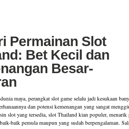
ri Permainan Slot
and: Bet Kecil dan
nangan Besar-
ran
 dunia maya, perangkat slot game selalu jadi kesukaan ban
derhanaannya dan potensi kemenangan yang sangat menggiu
sin slot yang tersedia, slot Thailand kian populer, menarik
baik-baik pemula maupun yang sudah berpengalaman. Sal