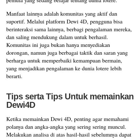
pemula yang sedang belajar tentang dunia lotere.
Manfaat lainnya adalah komunitas yang aktif dan
suportif. Melalui platform Dewi 4D, pengguna bisa
berinteraksi sama lainnya, berbagi pengalaman mereka,
dan saling mendukung dalam untuk berhasil.
Komunitas ini juga bukan hanya menyediakan
dorongan, namun juga berbagai taktik dan saran yang
berharga untuk memperbaiki kemampuan bermain,
yang menjadikan pengalaman ke dunia lotere lebih
berarti.
Tips serta Tips Untuk memainkan
Dewi4D
Ketika memainkan Dewi 4D, penting agar memahami
polanya dan angka-angka yang sering sering muncul.
Melakukan analisa di atas hasil-hasil sebelumnya dapat