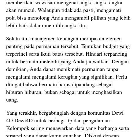
memberikan wawasan mengenai angka-angka angka
akan muncul. Walaupun tidak ada pasti, mengamati
pola bisa menolong Anda mengambil pilihan yang lebih
lebih baik dalam memilih angka itu.
Selain itu, manajemen keuangan merupakan elemen
penting pada permainan tersebut. Tentukan budget yang
terperinci serta ikuti batas tersebut. Hindari terpancing
untuk bermain melebihi yang Anda jadwalkan. Dengan
demikian, Anda dapat menikmati permainan tanpa
mengalami mengalami kerugian yang signifikan. Perlu
diingat bahwa bermain harus dipandang sebagai
hiburan hiburan, bukan sebagai untuk menghasilkan
uang.
Yang terakhir, bergabunglah dengan komunitas Dewi
4D Dewi4D untuk berbagi tip dan pengalaman.
Kelompok sering menawarkan data yang berharga serta
strategi yang dapat kamu gunakan. Diskusi dengan