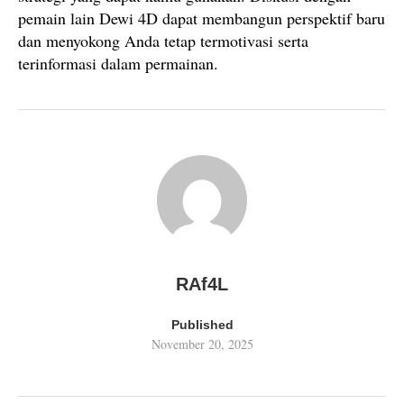
pemain lain Dewi 4D dapat membangun perspektif baru
dan menyokong Anda tetap termotivasi serta
terinformasi dalam permainan.
RAf4L
Published
November 20, 2025