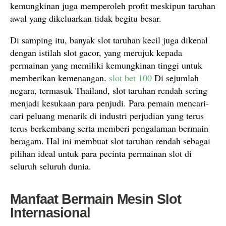
kemungkinan juga memperoleh profit meskipun taruhan
awal yang dikeluarkan tidak begitu besar.
Di samping itu, banyak slot taruhan kecil juga dikenal
dengan istilah slot gacor, yang merujuk kepada
permainan yang memiliki kemungkinan tinggi untuk
memberikan kemenangan.
slot bet 100
Di sejumlah
negara, termasuk Thailand, slot taruhan rendah sering
menjadi kesukaan para penjudi. Para pemain mencari-
cari peluang menarik di industri perjudian yang terus
terus berkembang serta memberi pengalaman bermain
beragam. Hal ini membuat slot taruhan rendah sebagai
pilihan ideal untuk para pecinta permainan slot di
seluruh seluruh dunia.
Manfaat Bermain Mesin Slot
Internasional