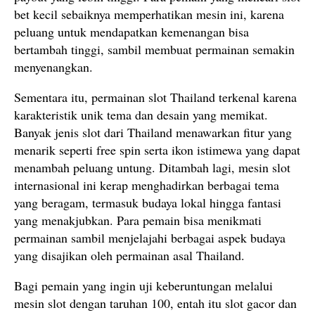
bet kecil sebaiknya memperhatikan mesin ini, karena
peluang untuk mendapatkan kemenangan bisa
bertambah tinggi, sambil membuat permainan semakin
menyenangkan.
Sementara itu, permainan slot Thailand terkenal karena
karakteristik unik tema dan desain yang memikat.
Banyak jenis slot dari Thailand menawarkan fitur yang
menarik seperti free spin serta ikon istimewa yang dapat
menambah peluang untung. Ditambah lagi, mesin slot
internasional ini kerap menghadirkan berbagai tema
yang beragam, termasuk budaya lokal hingga fantasi
yang menakjubkan. Para pemain bisa menikmati
permainan sambil menjelajahi berbagai aspek budaya
yang disajikan oleh permainan asal Thailand.
Bagi pemain yang ingin uji keberuntungan melalui
mesin slot dengan taruhan 100, entah itu slot gacor dan