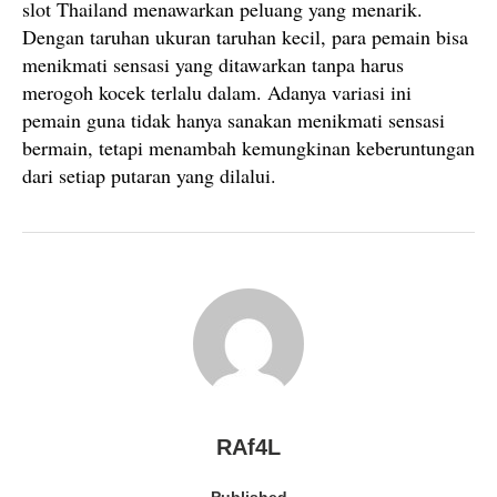
slot Thailand menawarkan peluang yang menarik.
Dengan taruhan ukuran taruhan kecil, para pemain bisa
menikmati sensasi yang ditawarkan tanpa harus
merogoh kocek terlalu dalam. Adanya variasi ini
pemain guna tidak hanya sanakan menikmati sensasi
bermain, tetapi menambah kemungkinan keberuntungan
dari setiap putaran yang dilalui.
RAf4L