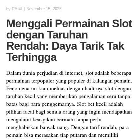
by
RAf4L
|
November 15, 2025
Menggali Permainan Slot
dengan Taruhan
Rendah: Daya Tarik Tak
Terhingga
Dalam dunia perjudian di internet, slot adalah beberapa
permainan terpopuler yang populer di kalangan pemain.
Fenomena ini kian meluas dengan hadirnya slot dengan
taruhan kecil yang memberikan pengalaman seru tanpa
batas bagi para penggemarnya. Slot bet kecil adalah
pilihan ideal bagi semua orang yang ingin mendapatkan
mengalami keasyikan bermain tanpa perlu
menghabiskan banyak uang. Dengan tarif rendah, para
pemain bisa merasakan tiap putaran dan memiliki