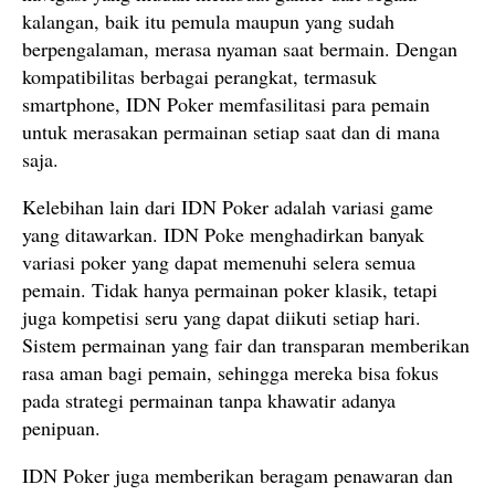
kalangan, baik itu pemula maupun yang sudah
berpengalaman, merasa nyaman saat bermain. Dengan
kompatibilitas berbagai perangkat, termasuk
smartphone, IDN Poker memfasilitasi para pemain
untuk merasakan permainan setiap saat dan di mana
saja.
Kelebihan lain dari IDN Poker adalah variasi game
yang ditawarkan. IDN Poke menghadirkan banyak
variasi poker yang dapat memenuhi selera semua
pemain. Tidak hanya permainan poker klasik, tetapi
juga kompetisi seru yang dapat diikuti setiap hari.
Sistem permainan yang fair dan transparan memberikan
rasa aman bagi pemain, sehingga mereka bisa fokus
pada strategi permainan tanpa khawatir adanya
penipuan.
IDN Poker juga memberikan beragam penawaran dan