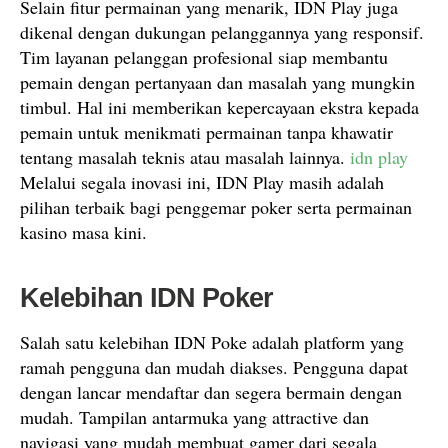
Selain fitur permainan yang menarik, IDN Play juga
dikenal dengan dukungan pelanggannya yang responsif.
Tim layanan pelanggan profesional siap membantu
pemain dengan pertanyaan dan masalah yang mungkin
timbul. Hal ini memberikan kepercayaan ekstra kepada
pemain untuk menikmati permainan tanpa khawatir
tentang masalah teknis atau masalah lainnya.
idn play
Melalui segala inovasi ini, IDN Play masih adalah
pilihan terbaik bagi penggemar poker serta permainan
kasino masa kini.
Kelebihan IDN Poker
Salah satu kelebihan IDN Poke adalah platform yang
ramah pengguna dan mudah diakses. Pengguna dapat
dengan lancar mendaftar dan segera bermain dengan
mudah. Tampilan antarmuka yang attractive dan
navigasi yang mudah membuat gamer dari segala