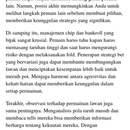
lain. Namun, posisi akhir memungkinkan Anda untuk
melihat langkah pemain lain sebelum membuat pilihan,
memberikan keunggulan strategis yang signifikan.
Di samping itu, manajemen chip dan bankroll yang
bijak sangat krusial. Pemain harus tahu kapan harus
memasang taruhan tinggi dan saat harus mengurangi
risiko dengan melaksanakan fold. Penerapan strategi bet
yang bervariasi juga dapat membantu membingungkan
lawan dan menciptakan kesempatan lebih baik untuk
meraih pot. Menjaga harmoni antara agresivitas dan
kehati-hatian dapat memberikan keunggulan dalam
setiap permainan.
Terakhir, observasi terhadap permainan lawan juga
sama pentingnya. Menganalisis pola taruh musuh dan
membaca tells mereka bisa memberikan informasi
berharga tentang kekuatan mereka. Dengan