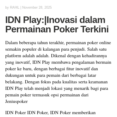
by
RAf4L
|
November 28, 2025
IDN Play:|Inovasi dalam
Permainan Poker Terkini
Dalam beberapa tahun terakhir, permainan poker online
semakin populer di kalangan para penjudi. Salah satu
platform adalah adalah. Dikenal dengan kehadirannya
yang inovatif, IDN Play membawa pengalaman bermain
poker ke baru, dengan berbagai fitur inovatif dan
dukungan untuk para pemain dari berbagai latar
belakang. Dengan fokus pada kualitas serta keamanan
IDN Play telah menjadi lokasi yang menarik bagi para
pemain poker termasuk opsi permainan dari
Jeniuspoker
IDN Poker IDN Poker, IDN Poker memberikan