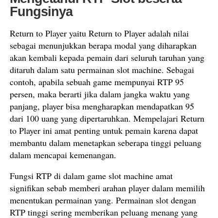
Fungsinya
Return to Player yaitu Return to Player adalah nilai
sebagai menunjukkan berapa modal yang diharapkan
akan kembali kepada pemain dari seluruh taruhan yang
ditaruh dalam satu permainan slot machine. Sebagai
contoh, apabila sebuah game mempunyai RTP 95
persen, maka berarti jika dalam jangka waktu yang
panjang, player bisa mengharapkan mendapatkan 95
dari 100 uang yang dipertaruhkan. Mempelajari Return
to Player ini amat penting untuk pemain karena dapat
membantu dalam menetapkan seberapa tinggi peluang
dalam mencapai kemenangan.
Fungsi RTP di dalam game slot machine amat
signifikan sebab memberi arahan player dalam memilih
menentukan permainan yang. Permainan slot dengan
RTP tinggi sering memberikan peluang menang yang