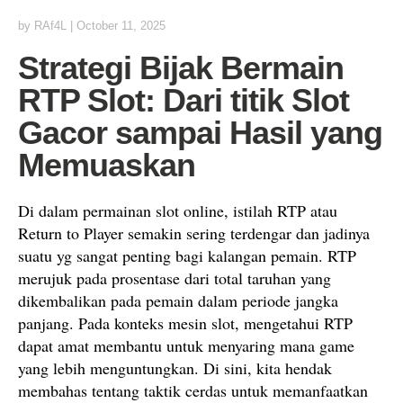
by
RAf4L
|
October 11, 2025
Strategi Bijak Bermain
RTP Slot: Dari titik Slot
Gacor sampai Hasil yang
Memuaskan
Di dalam permainan slot online, istilah RTP atau
Return to Player semakin sering terdengar dan jadinya
suatu yg sangat penting bagi kalangan pemain. RTP
merujuk pada prosentase dari total taruhan yang
dikembalikan pada pemain dalam periode jangka
panjang. Pada konteks mesin slot, mengetahui RTP
dapat amat membantu untuk menyaring mana game
yang lebih menguntungkan. Di sini, kita hendak
membahas tentang taktik cerdas untuk memanfaatkan