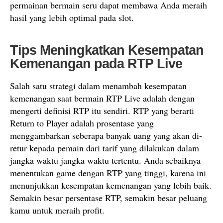
permainan bermain seru dapat membawa Anda meraih
hasil yang lebih optimal pada slot.
Tips Meningkatkan Kesempatan
Kemenangan pada RTP Live
Salah satu strategi dalam menambah kesempatan
kemenangan saat bermain RTP Live adalah dengan
mengerti definisi RTP itu sendiri. RTP yang berarti
Return to Player adalah prosentase yang
menggambarkan seberapa banyak uang yang akan di-
retur kepada pemain dari tarif yang dilakukan dalam
jangka waktu jangka waktu tertentu. Anda sebaiknya
menentukan game dengan RTP yang tinggi, karena ini
menunjukkan kesempatan kemenangan yang lebih baik.
Semakin besar persentase RTP, semakin besar peluang
kamu untuk meraih profit.