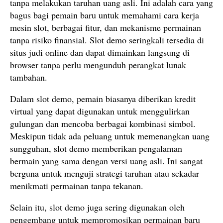
tanpa melakukan taruhan uang asli. Ini adalah cara yang
bagus bagi pemain baru untuk memahami cara kerja
mesin slot, berbagai fitur, dan mekanisme permainan
tanpa risiko finansial. Slot demo seringkali tersedia di
situs judi online dan dapat dimainkan langsung di
browser tanpa perlu mengunduh perangkat lunak
tambahan.
Dalam slot demo, pemain biasanya diberikan kredit
virtual yang dapat digunakan untuk menggulirkan
gulungan dan mencoba berbagai kombinasi simbol.
Meskipun tidak ada peluang untuk memenangkan uang
sungguhan, slot demo memberikan pengalaman
bermain yang sama dengan versi uang asli. Ini sangat
berguna untuk menguji strategi taruhan atau sekadar
menikmati permainan tanpa tekanan.
Selain itu, slot demo juga sering digunakan oleh
pengembang untuk mempromosikan permainan baru