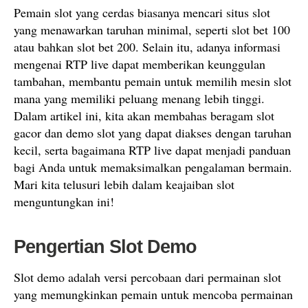
Pemain slot yang cerdas biasanya mencari situs slot
yang menawarkan taruhan minimal, seperti slot bet 100
atau bahkan slot bet 200. Selain itu, adanya informasi
mengenai RTP live dapat memberikan keunggulan
tambahan, membantu pemain untuk memilih mesin slot
mana yang memiliki peluang menang lebih tinggi.
Dalam artikel ini, kita akan membahas beragam slot
gacor dan demo slot yang dapat diakses dengan taruhan
kecil, serta bagaimana RTP live dapat menjadi panduan
bagi Anda untuk memaksimalkan pengalaman bermain.
Mari kita telusuri lebih dalam keajaiban slot
menguntungkan ini!
Pengertian Slot Demo
Slot demo adalah versi percobaan dari permainan slot
yang memungkinkan pemain untuk mencoba permainan