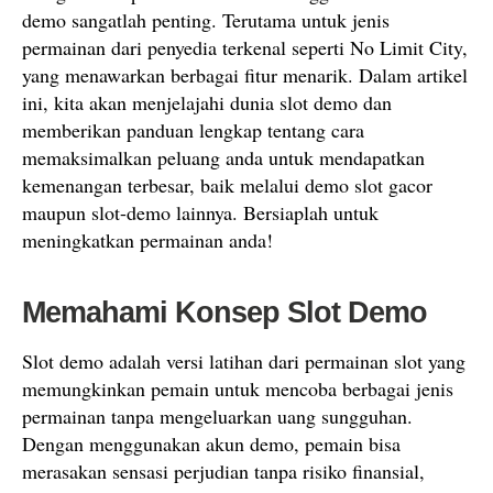
demo sangatlah penting. Terutama untuk jenis
permainan dari penyedia terkenal seperti No Limit City,
yang menawarkan berbagai fitur menarik. Dalam artikel
ini, kita akan menjelajahi dunia slot demo dan
memberikan panduan lengkap tentang cara
memaksimalkan peluang anda untuk mendapatkan
kemenangan terbesar, baik melalui demo slot gacor
maupun slot-demo lainnya. Bersiaplah untuk
meningkatkan permainan anda!
Memahami Konsep Slot Demo
Slot demo adalah versi latihan dari permainan slot yang
memungkinkan pemain untuk mencoba berbagai jenis
permainan tanpa mengeluarkan uang sungguhan.
Dengan menggunakan akun demo, pemain bisa
merasakan sensasi perjudian tanpa risiko finansial,