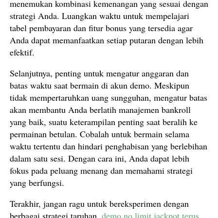
menemukan kombinasi kemenangan yang sesuai dengan
strategi Anda. Luangkan waktu untuk mempelajari
tabel pembayaran dan fitur bonus yang tersedia agar
Anda dapat memanfaatkan setiap putaran dengan lebih
efektif.
Selanjutnya, penting untuk mengatur anggaran dan
batas waktu saat bermain di akun demo. Meskipun
tidak mempertaruhkan uang sungguhan, mengatur batas
akan membantu Anda berlatih manajemen bankroll
yang baik, suatu keterampilan penting saat beralih ke
permainan betulan. Cobalah untuk bermain selama
waktu tertentu dan hindari penghabisan yang berlebihan
dalam satu sesi. Dengan cara ini, Anda dapat lebih
fokus pada peluang menang dan memahami strategi
yang berfungsi.
Terakhir, jangan ragu untuk bereksperimen dengan
berbagai strategi taruhan.
demo no limit jackpot terus