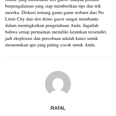
berpengalaman yang siap memberikan tips dan trik
mereka. Diskusi tentang game-game terbaru dari No
Limit City dan slot demo gacor sangat membantu
dalam meningkatkan pengetahuan Anda. Ingatlah
bahwa setiap permainan memiliki keunikan tersendiri,
jadi eksplorasi dan percobaan adalah kunci untuk
menemukan apa yang paling cocok untuk Anda.
RAf4L