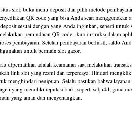
 situs slot, buka menu deposit dan pilih metode pembayara
enyediakan QR code yang bisa Anda scan menggunakan apl
deposit sesuai dengan yang Anda inginkan, seperti untuk s
melakukan pemindaian QR code, ikuti instruksi dalam apli
roses pembayaran. Setelah pembayaran berhasil, saldo An
 digunakan untuk bermain slot gacor.
erlu diperhatikan adalah keamanan saat melakukan transaks
an link slot yang resmi dan terpercaya. Hindari mengklik
ntuk menghindari penipuan. Selalu pastikan bahwa layana
agen yang memiliki reputasi baik, seperti salju4d, guna m
main yang aman dan menyenangkan.