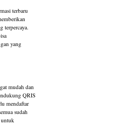
rmasi terbaru
 memberikan
g terpercaya.
isa
ngan yang
ngat mudah dan
 mendukung QRIS
rlu mendaftar
 semua sudah
n untuk