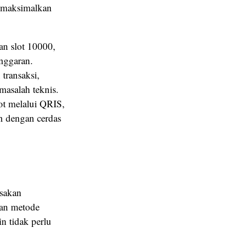
emaksimalkan
dan slot 10000,
nggaran.
transaksi,
masalah teknis.
ot melalui QRIS,
in dengan cerdas
sakan
an metode
n tidak perlu