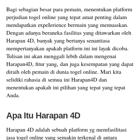
Bagi sebagian besar para pemain, menentukan platform
perjudian togel online yang tepat amat penting dalam
mendapatkan expeIerience bermain yang memuaskan.
Dengan adanya beraneka fasilitas yang ditawarkan oleh
Harapan 4D, banyak yang bertanya senantiasa
mempertanyakan apakah platform ini ini layak dicoba.
Tulisan ini akan menggali lebih dalam mengenai
Harapan4D, fitur yang, dan juga kesempatan yang dapat
diraih oleh pemain di dunia togel online. Mari kita
selidiki rahasia di semua ini Harapan4D dan
menentukan apakah ini pilihan yang tepat yang tepat
Anda.
Apa Itu Harapan 4D
Harapan 4D adalah sebuah platform yg memfasilitasi
jasa togel online yang semakin terkenal di antara