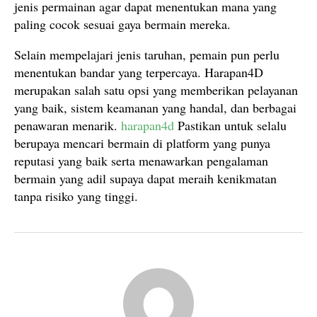
jenis permainan agar dapat menentukan mana yang
paling cocok sesuai gaya bermain mereka.
Selain mempelajari jenis taruhan, pemain pun perlu
menentukan bandar yang terpercaya. Harapan4D
merupakan salah satu opsi yang memberikan pelayanan
yang baik, sistem keamanan yang handal, dan berbagai
penawaran menarik.
harapan4d
Pastikan untuk selalu
berupaya mencari bermain di platform yang punya
reputasi yang baik serta menawarkan pengalaman
bermain yang adil supaya dapat meraih kenikmatan
tanpa risiko yang tinggi.