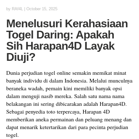
by
RAf4L
|
October 15, 2025
Menelusuri Kerahasiaan
Togel Daring: Apakah
Sih Harapan4D Layak
Diuji?
Dunia perjudian togel online semakin memikat minat
banyak individu di dalam Indonesia. Melalui munculnya
beraneka wadah, pemain kini memiliki banyak opsi
dalam menguji nasib mereka. Salah satu nama nama
belakangan ini sering dibicarakan adalah Harapan4D.
Sebagai penyedia toto terpercaya, Harapan 4D
memberikan aneka permainan dan peluang menang dan
dapat menarik ketertarikan dari para pecinta perjudian
togel.