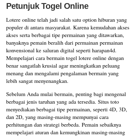
Petunjuk Togel Online
Lotere online telah jadi salah satu option hiburan yang
populer di antara masyarakat. Karena kemudahan akses
akses serta berbagai tipe permainan yang ditawarkan,
banyaknya pemain beralih dari permainan permainan
konvensional ke saluran digital seperti harapan4d.
Mempelajari cara bermain togel lotere online dengan
benar sangatlah krusial agar meningkatkan peluang
menang dan mengalami pengalaman bermain yang
lebih sangat menyenangkan.
Sebelum Anda mulai bermain, penting bagi mengenal
berbagai jenis taruhan yang ada tersedia. Situs toto
menyediakan berbagai tipe permainan, seperti 4D, 3D,
dan 2D, yang masing-masing mempunyai cara
perhitungan dan strategi berbeda. Pemain sebaiknya
mempelajari aturan dan kemungkinan masing-masing