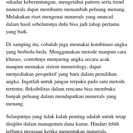
sekadar keberuntungan, mengetahui pattern serta trend
numerals dapat membantu menambah peluang menang.
Melakukan riset mengenai numerals yang muncul
dalam hasil sebelumnya dulu bisa jadi tahap pertama
yang baik.
Di samping itu, cobalah juga memakai kombinasi angka
yang berbeda-beda. Menggunakan metode maupun cara
khusus, contohnya menyaring angka secara acak
maupun memakai sistem numerology, dapat
menyediakan perspektif yang baru dalam pemilihan
angka. Ingatlah untuk jangan terpaku pada satu metode
tertentu; fleksibilitas dalam rencana bisa membuka
banyak peluang dalam mendapatkan numerals yang
menang.
Selanjutnya yang tidak kalah penting adalah untuk tetap
disiplin dalam manajemen dana kamu. Hindari lebih
terbawa perasaan ketika menentukan numerals,