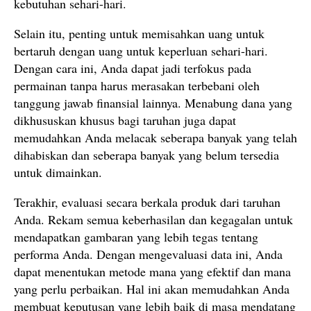
kebutuhan sehari-hari.
Selain itu, penting untuk memisahkan uang untuk
bertaruh dengan uang untuk keperluan sehari-hari.
Dengan cara ini, Anda dapat jadi terfokus pada
permainan tanpa harus merasakan terbebani oleh
tanggung jawab finansial lainnya. Menabung dana yang
dikhususkan khusus bagi taruhan juga dapat
memudahkan Anda melacak seberapa banyak yang telah
dihabiskan dan seberapa banyak yang belum tersedia
untuk dimainkan.
Terakhir, evaluasi secara berkala produk dari taruhan
Anda. Rekam semua keberhasilan dan kegagalan untuk
mendapatkan gambaran yang lebih tegas tentang
performa Anda. Dengan mengevaluasi data ini, Anda
dapat menentukan metode mana yang efektif dan mana
yang perlu perbaikan. Hal ini akan memudahkan Anda
membuat keputusan yang lebih baik di masa mendatang