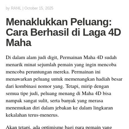
by
RAf4L
|
October 15, 2025
Menaklukkan Peluang:
Cara Berhasil di Laga 4D
Maha
Di dalam alam judi digit, Permainan Maha 4D sudah
menarik minat sejumlah pemain yang ingin mencoba
mencoba peruntungan mereka. Permainan ini
menawarkan peluang untuk memenangkan hadiah besar
dari kombinasi nomor yang. Tetapi, mirip dengan
semua tipe judi, peluang menang di Maha 4D bisa
nampak sangat sulit, serta banyak yang merasa
menemukan diri dalam jebakan ke dalam lingkaran
kekalahan terus-menerus.
Akan tetapi, ada optimisme bagi para pemain yang