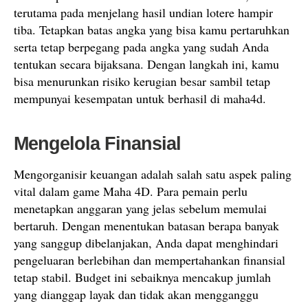
terutama pada menjelang hasil undian lotere hampir
tiba. Tetapkan batas angka yang bisa kamu pertaruhkan
serta tetap berpegang pada angka yang sudah Anda
tentukan secara bijaksana. Dengan langkah ini, kamu
bisa menurunkan risiko kerugian besar sambil tetap
mempunyai kesempatan untuk berhasil di maha4d.
Mengelola Finansial
Mengorganisir keuangan adalah salah satu aspek paling
vital dalam game Maha 4D. Para pemain perlu
menetapkan anggaran yang jelas sebelum memulai
bertaruh. Dengan menentukan batasan berapa banyak
yang sanggup dibelanjakan, Anda dapat menghindari
pengeluaran berlebihan dan mempertahankan finansial
tetap stabil. Budget ini sebaiknya mencakup jumlah
yang dianggap layak dan tidak akan mengganggu