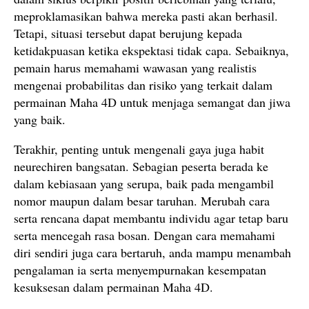
meproklamasikan bahwa mereka pasti akan berhasil.
Tetapi, situasi tersebut dapat berujung kepada
ketidakpuasan ketika ekspektasi tidak capa. Sebaiknya,
pemain harus memahami wawasan yang realistis
mengenai probabilitas dan risiko yang terkait dalam
permainan Maha 4D untuk menjaga semangat dan jiwa
yang baik.
Terakhir, penting untuk mengenali gaya juga habit
neurechiren bangsatan. Sebagian peserta berada ke
dalam kebiasaan yang serupa, baik pada mengambil
nomor maupun dalam besar taruhan. Merubah cara
serta rencana dapat membantu individu agar tetap baru
serta mencegah rasa bosan. Dengan cara memahami
diri sendiri juga cara bertaruh, anda mampu menambah
pengalaman ia serta menyempurnakan kesempatan
kesuksesan dalam permainan Maha 4D.