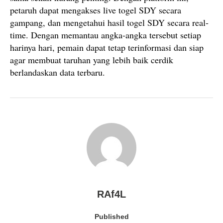
petaruh dapat mengakses live togel SDY secara
gampang, dan mengetahui hasil togel SDY secara real-
time. Dengan memantau angka-angka tersebut setiap
harinya hari, pemain dapat tetap terinformasi dan siap
agar membuat taruhan yang lebih baik cerdik
berlandaskan data terbaru.
RAf4L
Published