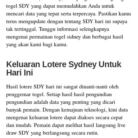
togel SDY yang dapat memudahkan Anda untuk
mencari data yang tepat serta terpercaya. Pastikan kamu
terus mengupdate dengan tentang SDY hari ini supaya
tak tertinggal. Tunggu informasi selengkapnya
mengenai permainan togel sidney dan berbagai hasil
yang akan kami bagi kamu.
Keluaran Lotere Sydney Untuk
Hari Ini
Hasil lotere SDY hari ini sangat dinanti-nanti oleh
penggemar togel. Setiap hasil hasil pengundian
pengundian adalah data yang penting yang dicari
banyak pemain. Dengan kemajuan teknologi, kini data
mengenai keluaran lotere dapat diakses secara cepat
dan mudah. Pemain dapat melihat hasil langsung live
draw SDY yang berlangsung secara rutin.