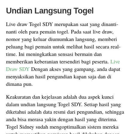
Undian Langsung Togel
Live draw Togel SDY merupakan saat yang dinanti-
nanti oleh para pemain togel. Pada saat live draw,
nomor yang keluar diumumkan langsung, memberi
peluang bagi pemain untuk melihat hasil secara real-
time. Ini meningkatkan sensasi bermain dan
memberikan keberanian tersendiri bagi peserta.
Live
Draw SDY
Dengan akses yang gampang, anda dapat
menyaksikan hasil pengundian kapan saja dan di
dimana pun.
Keakuratan dan kejelasan adalah dua aspek kunci
dalam undian langsung Togel SDY. Setiap hasil yang
diketahui adalah data resmi dari pengundian, sehingga
anda bisa merasa yakin dengan hasil yang diterima.
Togel Sidney sudah mengoptimalkan sistem mereka