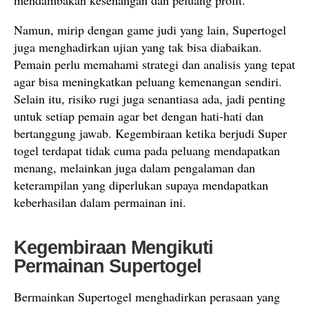
mendambakan kesenangan dan peluang profit.
Namun, mirip dengan game judi yang lain, Supertogel
juga menghadirkan ujian yang tak bisa diabaikan.
Pemain perlu memahami strategi dan analisis yang tepat
agar bisa meningkatkan peluang kemenangan sendiri.
Selain itu, risiko rugi juga senantiasa ada, jadi penting
untuk setiap pemain agar bet dengan hati-hati dan
bertanggung jawab. Kegembiraan ketika berjudi Super
togel terdapat tidak cuma pada peluang mendapatkan
menang, melainkan juga dalam pengalaman dan
keterampilan yang diperlukan supaya mendapatkan
keberhasilan dalam permainan ini.
Kegembiraan Mengikuti
Permainan Supertogel
Bermainkan Supertogel menghadirkan perasaan yang