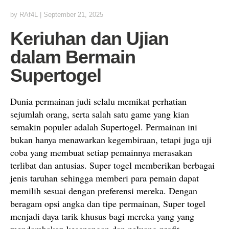
by
RAf4L
|
September 21, 2025
Keriuhan dan Ujian
dalam Bermain
Supertogel
Dunia permainan judi selalu memikat perhatian
sejumlah orang, serta salah satu game yang kian
semakin populer adalah Supertogel. Permainan ini
bukan hanya menawarkan kegembiraan, tetapi juga uji
coba yang membuat setiap pemainnya merasakan
terlibat dan antusias. Super togel memberikan berbagai
jenis taruhan sehingga memberi para pemain dapat
memilih sesuai dengan preferensi mereka. Dengan
beragam opsi angka dan tipe permainan, Super togel
menjadi daya tarik khusus bagi mereka yang yang