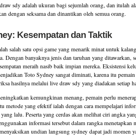
 draw sdy adalah ukuran bagi sejumlah orang, dan itulah 
ikan dengan seksama dan dinantikan oleh semua orang.
ney: Kesempatan dan Taktik
lah salah satu opsi game yang menarik minat untuk kala
ia. Dengan banyaknya jenis dan taruhan yang ditawarkan, s
empatan meraih nasib baik impian mereka. Eksistensi kel
 menjadikan Toto Sydney sangat diminati, karena itu pemai
sa hasilnya melalui live draw sdy yang diadakan setiap ha
eningkatkan kemungkinan menang, pemain perlu menera
satu metode yang efektif ialah dengan cara mempelajari info
yang lalu. Peserta yang cerdas akan melihat ciri angka ya
nggunakan informasi tersebut dalam rangka menetapkan 
 menyaksikan undian langsung sydney dapat jadi momen 