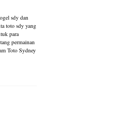
ogel sdy dan
ta toto sdy yang
ntuk para
ntang permainan
lam Toto Sydney