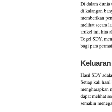
Di dalam dunia 
di kalangan ban
memberikan pen
melihat secara 
artikel ini, ki
Togel SDY, menj
bagi para perma
Keluaran
Hasil SDY adala
Setiap kali has
mengharapkan me
dapat melihat s
semakin menega