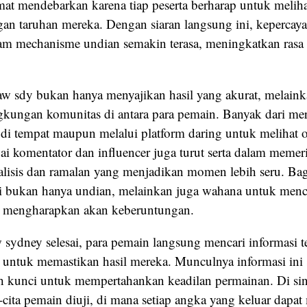
amat mendebarkan karena tiap peserta berharap untuk melih
an taruhan mereka. Dengan siaran langsung ini, kepercay
am mechanisme undian semakin terasa, meningkatkan rasa 
raw sdy bukan hanya menyajikan hasil yang akurat, melaink
ungan komunitas di antara para pemain. Banyak dari me
di tempat maupun melalui platform daring untuk melihat
i komentator dan influencer juga turut serta dalam memeri
lisis dan ramalan yang menjadikan momen lebih seru. Ba
ni bukan hanya undian, melainkan juga wahana untuk menc
 mengharapkan akan keberuntungan.
w sydney selesai, para pemain langsung mencari informasi 
 untuk memastikan hasil mereka. Munculnya informasi ini 
ah kunci untuk mempertahankan keadilan permainan. Di si
-cita pemain diuji, di mana setiap angka yang keluar dapat