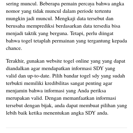
sering muncul. Beberapa pemain percaya bahwa angka
nomor yang tidak muncul dalam periode tertentu
mungkin jadi muncul. Mengkaji data tersebut dan
berusaha memprediksi berdasarkan data tersedia bisa
menjadi taktik yang berguna. Tetapi, perlu diingat
bahwa togel tetaplah permainan yang tergantung kepada
chance.
Terakhir, gunakan website togel online yang yang dapat
diandalkan agar mendapatkan informasi SDY yang
valid dan up-to-date. Pilih bandar togel sdy yang sudah
terbukti memiliki kredibilitas sangat penting agar
menjamin bahwa informasi yang Anda periksa
merupakan valid. Dengan memanfaatkan informasi
tersebut dengan bijak, anda dapat membuat pilihan yang
lebih baik ketika menentukan angka SDY anda.