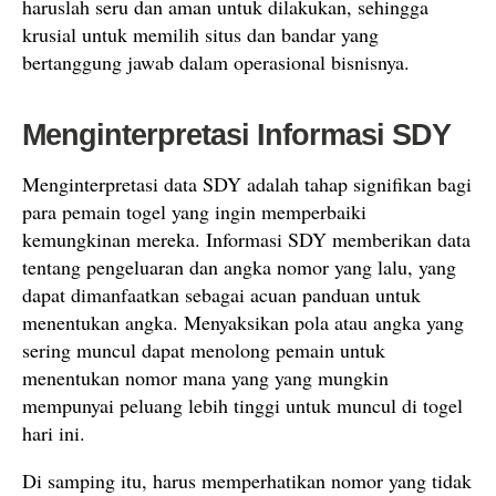
haruslah seru dan aman untuk dilakukan, sehingga
krusial untuk memilih situs dan bandar yang
bertanggung jawab dalam operasional bisnisnya.
Menginterpretasi Informasi SDY
Menginterpretasi data SDY adalah tahap signifikan bagi
para pemain togel yang ingin memperbaiki
kemungkinan mereka. Informasi SDY memberikan data
tentang pengeluaran dan angka nomor yang lalu, yang
dapat dimanfaatkan sebagai acuan panduan untuk
menentukan angka. Menyaksikan pola atau angka yang
sering muncul dapat menolong pemain untuk
menentukan nomor mana yang yang mungkin
mempunyai peluang lebih tinggi untuk muncul di togel
hari ini.
Di samping itu, harus memperhatikan nomor yang tidak