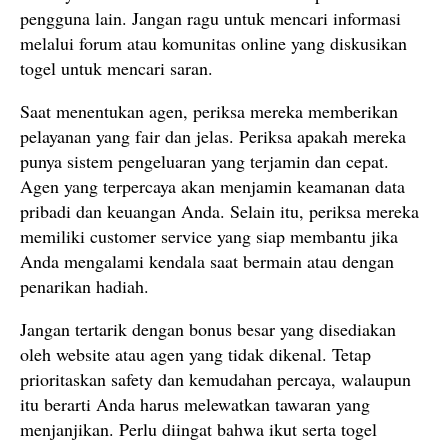
pengguna lain. Jangan ragu untuk mencari informasi
melalui forum atau komunitas online yang diskusikan
togel untuk mencari saran.
Saat menentukan agen, periksa mereka memberikan
pelayanan yang fair dan jelas. Periksa apakah mereka
punya sistem pengeluaran yang terjamin dan cepat.
Agen yang terpercaya akan menjamin keamanan data
pribadi dan keuangan Anda. Selain itu, periksa mereka
memiliki customer service yang siap membantu jika
Anda mengalami kendala saat bermain atau dengan
penarikan hadiah.
Jangan tertarik dengan bonus besar yang disediakan
oleh website atau agen yang tidak dikenal. Tetap
prioritaskan safety dan kemudahan percaya, walaupun
itu berarti Anda harus melewatkan tawaran yang
menjanjikan. Perlu diingat bahwa ikut serta togel