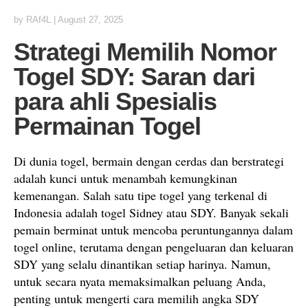
by
RAf4L
|
August 27, 2025
Strategi Memilih Nomor
Togel SDY: Saran dari
para ahli Spesialis
Permainan Togel
Di dunia togel, bermain dengan cerdas dan berstrategi
adalah kunci untuk menambah kemungkinan
kemenangan. Salah satu tipe togel yang terkenal di
Indonesia adalah togel Sidney atau SDY. Banyak sekali
pemain berminat untuk mencoba peruntungannya dalam
togel online, terutama dengan pengeluaran dan keluaran
SDY yang selalu dinantikan setiap harinya. Namun,
untuk secara nyata memaksimalkan peluang Anda,
penting untuk mengerti cara memilih angka SDY