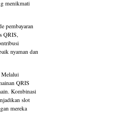
ung menikmati
ode pembayaran
is QRIS,
ntribusi
baik nyaman dan
 Melalui
rmainan QRIS
main. Kombinasi
njadikan slot
angan mereka