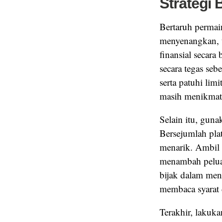
Strategi 
Bertaruh perma
menyenangkan, t
finansial secar
secara tegas se
serta patuhi lim
masih menikmati 
Selain itu, guna
Bersejumlah pla
menarik. Ambil 
menambah pelua
bijak dalam men
membaca syarat 
Terakhir, lakuk