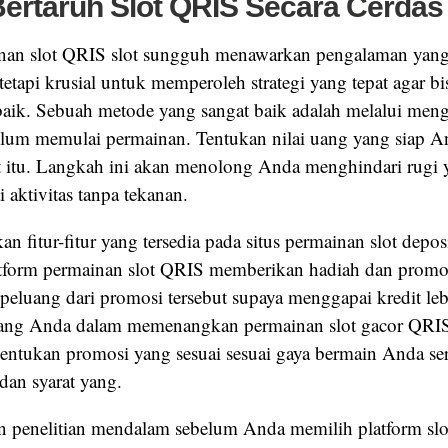
Bertaruh Slot QRIS Secara Cerdas
inan slot QRIS slot sungguh menawarkan pengalaman yan
etapi krusial untuk memperoleh strategi yang tepat agar b
a baik. Sebuah metode yang sangat baik adalah melalui men
belum memulai permainan. Tentukan nilai uang yang siap 
it itu. Langkah ini akan menolong Anda menghindari rugi y
aktivitas tanpa tekanan.
kan fitur-fitur yang tersedia pada situs permainan slot depo
tform permainan slot QRIS memberikan hadiah dan promo
peluang dari promosi tersebut supaya menggapai kredit le
ng Anda dalam memenangkan permainan slot gacor QRIS. 
entukan promosi yang sesuai sesuai gaya bermain Anda ser
dan syarat yang.
an penelitian mendalam sebelum Anda memilih platform sl