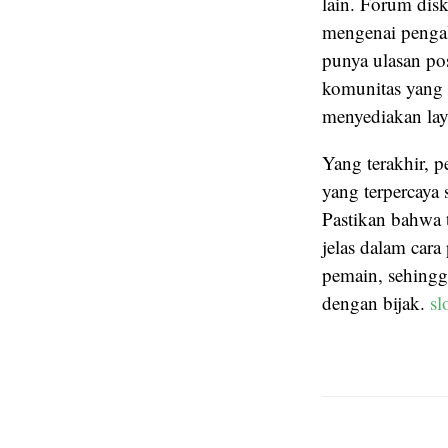
lain. Forum disk
mengenai penga
punya ulasan pos
komunitas yang 
menyediakan la
Yang terakhir, p
yang terpercaya 
Pastikan bahwa t
jelas dalam car
pemain, sehingg
dengan bijak.
sl