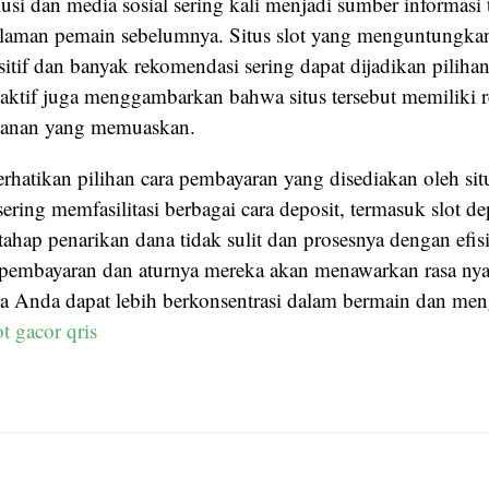
usi dan media sosial sering kali menjadi sumber informasi 
laman pemain sebelumnya. Situs slot yang menguntungk
itif dan banyak rekomendasi sering dapat dijadikan piliha
aktif juga menggambarkan bahwa situs tersebut memiliki r
yanan yang memuaskan.
erhatikan pilihan cara pembayaran yang disediakan oleh situ
sering memfasilitasi berbagai cara deposit, termasuk slot 
ahap penarikan dana tidak sulit dan prosesnya dengan efis
a pembayaran dan aturnya mereka akan menawarkan rasa ny
a Anda dapat lebih berkonsentrasi dalam bermain dan me
ot gacor qris