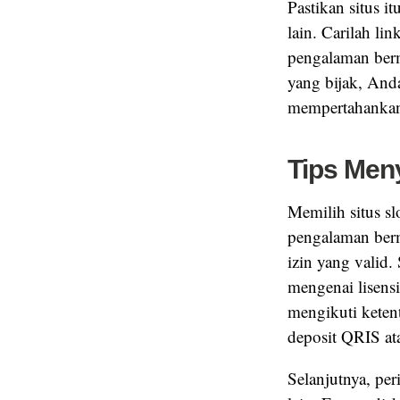
Pastikan situs i
lain. Carilah l
pengalaman berm
yang bijak, An
mempertahankan
Tips Men
Memilih situs s
pengalaman berm
izin yang valid.
mengenai lisensi
mengikuti keten
deposit QRIS ata
Selanjutnya, per