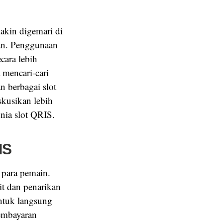
akin digemari di
an. Penggunaan
cara lebih
 mencari-cari
 berbagai slot
kusikan lebih
nia slot QRIS.
IS
para pemain.
t dan penarikan
ntuk langsung
pembayaran