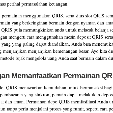
mas perihal permasalahan keuangan.
 permainan menggunakan QRIS, serta situs slot QRIS sem
pemain yang berkeinginan bermain dengan nyaman dan am
 QRIS pula memungkinkan anda untuk melacak belanja se
engan mengerti cara menggunakan mesin deposit QRIS serta
S yang yang paling dapat diandalkan, Anda bisa menemukan
 menjanjikan menjanjikan kemenangan besar. Ayo kita dis
 metode bijak mengelola uang Anda saat bermain dalam du
an Memanfaatkan Permainan QR
lot QRIS menawarkan kemudahan untuk bertransaksi bagi 
embayaran yang sinkron, pemain dapat melakukan deposi
at dan aman. Permainan depo QRIS memfasilitasi Anda u
un tanpa perlu menjalani proses yang rumit, seperti cara 