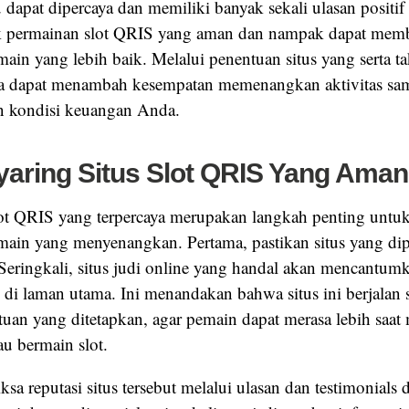
tu dapat dipercaya dan memiliki banyak sekali ulasan positif 
ink permainan slot QRIS yang aman dan nampak dapat mem
ain yang lebih baik. Melalui penentuan situs yang serta t
da dapat menambah kesempatan memenangkan aktivitas sa
 kondisi keuangan Anda.
yaring Situs Slot QRIS Yang Aman
lot QRIS yang terpercaya merupakan langkah penting untu
ain yang menyenangkan. Pertama, pastikan situs yang dip
 Seringkali, situs judi online yang handal akan mencantum
 di laman utama. Ini menandakan bahwa situs ini berjalan s
tuan yang ditetapkan, agar pemain dapat merasa lebih saa
u bermain slot.
iksa reputasi situs tersebut melalui ulasan dan testimonials