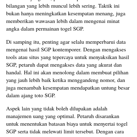
bilangan yang lebih muncul lebih sering. Taktik ini
bukan hanya meningkatkan kesempatan menang, juga
memberikan wawasan lebih dalam mengenai minat
angka dalam permainan togel SGP.
Di samping itu, penting agar selalu memperbarui data
mengenai hasil SGP kontemporer. Dengan mengakses
tools atau situs yang tepercaya untuk menyaksikan hasil
SGP, petaruh dapat mengakses data yang akurat dan
handal. Hal ini akan menolong dalam membuat pilihan
yang jauh lebih baik ketika menggandeng nomor, dan
juga menambah kesempatan mendapatkan untung besar
dalam ajang toto SGP.
Aspek lain yang tidak boleh dilupakan adalah
manajemen uang yang optimal. Petaruh disarankan
untuk menentukan batasan biaya untuk menyertai togel
SGP serta tidak melewati limit tersebut. Dengan cara