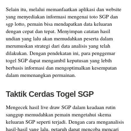
Selain itu, melalui memanfaatkan aplikasi dan website
yang menyediakan informasi mengenai toto SGP dan
sgp lotto, pemain bisa mendapatkan data keluaran
dengan cepat dan tepat. Menyimpan catatan hasil
undian yang lalu akan memudahkan peserta dalam
merumuskan strategi dari data analisis yang telah
dilakukan. Dengan pendekatan ini, para penggemar
togel SGP dapat mengambil keputusan yang lebih
berbasis informasi dan mengoptimalkan kesempatan
dalam memenangkan permainan.
Taktik Cerdas Togel SGP
Mengecek hasil live draw SGP dalam keadaan rutin
sanggup memudahkan pemain mengetahui skema
keluaran SGP seperti terjadi. Dengan cara menganalisis
hasil-hasil yang lalu, petaruh dapat mencoba mencari