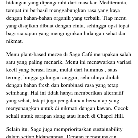
hidangan yang dipengaruhi dari masakan Mediterania,
tempat ini berhasil menggabungkan rasa yang kaya
dengan bahan-bahan organik yang terbaik. Tiap menu
yang disajikan dibuat dengan cinta, sehingga opsi tepat
bagi siapapun yang menginginkan hidangan sehat dan
nikmat.
Menu plant-based mezze di Sage Café merupakan salah
satu yang paling menarik. Menu ini menawarkan variasi
kecil yang berasa lezat, mulai dari hummus , saus
terong, hingga gulungan anggur, seluruhnya diolah
dengan bahan fresh dan kombinasi rasa yang tetap
seimbang. Hal ini tidak hanya memberikan alternatif
yang sehat, tetapi juga pengalaman bersantap yang
menyenangkan untuk di nikmati dengan kawan. Cocok
sekali untuk sarapan siang atau lunch di Chapel Hill.
Selain itu, Sage juga memprioritaskan sustainability
dalam setiap hidangannya. Dengan menggunakan