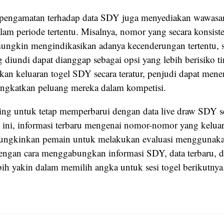
, pengamatan terhadap data SDY juga menyediakan wawas
alam periode tertentu. Misalnya, nomor yang secara konsis
ungkin mengindikasikan adanya kecenderungan tertentu, 
g diundi dapat dianggap sebagai opsi yang lebih berisiko 
an keluaran togel SDY secara teratur, penjudi dapat menen
ngkatkan peluang mereka dalam kompetisi.
ting untuk tetap memperbarui dengan data live draw SDY se
 ini, informasi terbaru mengenai nomor-nomor yang keluar
ungkinkan pemain untuk melakukan evaluasi menggunaka
engan cara menggabungkan informasi SDY, data terbaru, 
bih yakin dalam memilih angka untuk sesi togel berikutnya