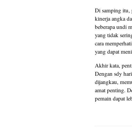
Di samping itu
kinerja angka d
beberapa undi m
yang tidak serin
cara memperhatik
yang dapat meni
Akhir kata, pen
Dengan sdy hari
dijangkau, mem
amat penting. D
pemain dapat le