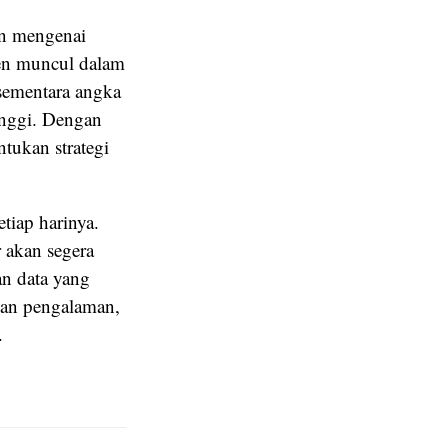
an mengenai
ten muncul dalam
sementara angka
tinggi. Dengan
tukan strategi
tiap harinya.
 akan segera
n data yang
dan pengalaman,
.