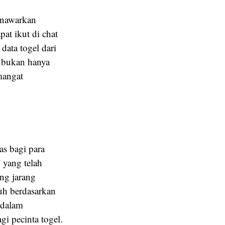
enawarkan
at ikut di chat
data togel dari
u bukan hanya
mangat
s bagi para
yang telah
ng jarang
uh berdasarkan
 dalam
gi pecinta togel.