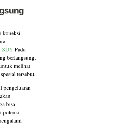
ngsung
i koneksi
ara
l SDY
Pada
ang berlangsung,
 untuk melihat
pesial tersebut.
il pengeluaran
 akan
ga bisa
i potensi
 mengalami